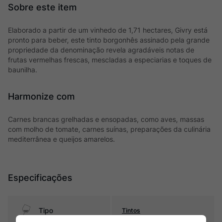
Elaborado a partir de um vinhedo de 1,71 hectares, Givry está
pronto para beber, este tinto borgonhês assinado pela grande
propriedade da denominação revela agradáveis notas de
frutas vermelhas frescas, mescladas a especiarias e toques de
baunilha.
Harmonize com
Carnes brancas grelhadas e ensopadas, como aves, massas
com molho de tomate, carnes suínas, preparações da culinária
mediterrânea e queijos amarelos.
Especificações
Tipo
Tintos