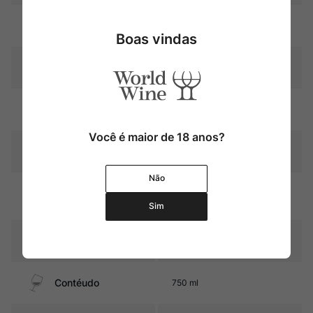
Uva
Pinot Noir
Boas vindas
Produtor
Domaine de La Ferté
Região
Bourgogne
Você é maior de 18 anos?
Pais
França
Não
Graduação Alcóoli
14,5%
ca
Sim
12 meses em barricas de
Amadurecimento
carvalho (20% novas)
Contéudo
750 ml