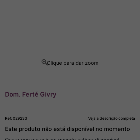
Ver Sacrum
8
º
Champagne
9
º
Rocim
10
º
Dom. Ferté Givry
Ref
:
029233
Veja a descrição completa
Este produto não está disponível no momento
Quero que me avisem quando estiver disponível