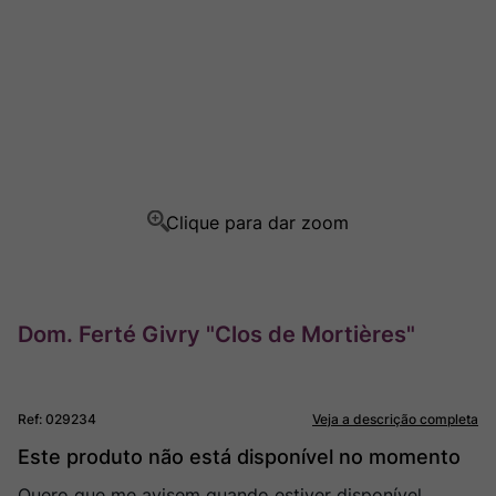
Rocim
8
º
Ver Sacrum
9
º
Champagne
10
º
Dom. Ferté Givry "Clos de Mortières"
Ref
:
029234
Veja a descrição completa
Este produto não está disponível no momento
Quero que me avisem quando estiver disponível