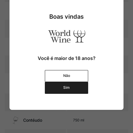
Uva
Pinot Noir
Boas vindas
Produtor
Domaine de La Ferté
Região
Bourgogne
Você é maior de 18 anos?
Pais
França
Não
Graduação Alcóoli
14,0%
ca
Sim
17 meses em barricas de
Amadurecimento
carvalho
Contéudo
750 ml