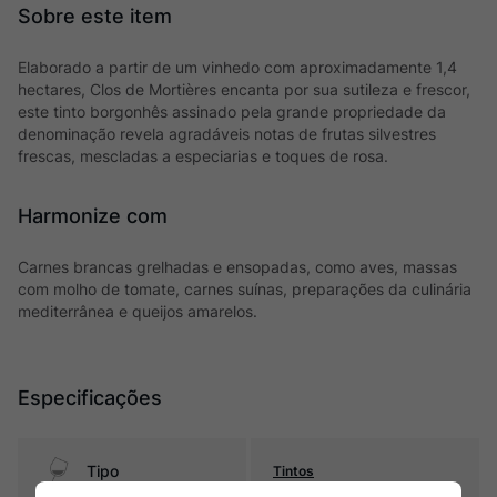
Elaborado a partir de um vinhedo com aproximadamente 1,4
hectares, Clos de Mortières encanta por sua sutileza e frescor,
este tinto borgonhês assinado pela grande propriedade da
denominação revela agradáveis notas de frutas silvestres
frescas, mescladas a especiarias e toques de rosa.
Harmonize com
Carnes brancas grelhadas e ensopadas, como aves, massas
com molho de tomate, carnes suínas, preparações da culinária
mediterrânea e queijos amarelos.
Especificações
Tipo
Tintos