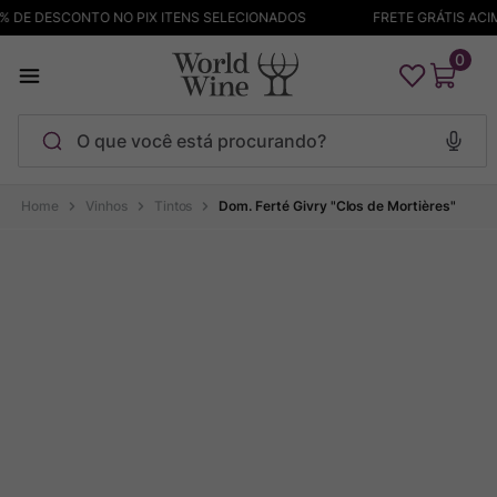
 DE DESCONTO NO PIX ITENS SELECIONADOS
FRETE GRÁTIS ACIMA
0
O que você está procurando?
Termos mais buscados
Vinhos
Tintos
Dom. Ferté Givry "Clos de Mortières"
Maçanita
1
º
Pinot Noir
2
º
Barolo
3
º
Chablis
4
º
Bodega Garzon
5
º
Garzon
6
º
Pacalet
7
º