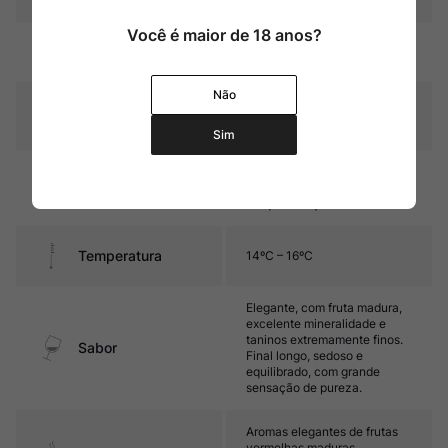
Você é maior de 18 anos?
Vermelho rubi com reflexos
Cor
violáceos.
Não
Graduação Alcóoli
12,0%
ca
Sim
12 meses em Qvevri,
Amadurecimento
seguidos por 3 meses em
tanque de aço inoxidável.
Temperatura
14ºC – 16ºC
Elegante, com fruta madura,
excelente mineralidade e
taninos extremamente finos.
Sabor
Final longo, sedoso e
equilibrado, com grande
sensação de pureza.
Aromas elegantes de frutas
vermelhas maduras,