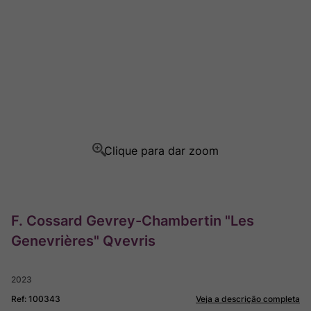
Ver Sacrum
8
º
Champagne
9
º
Rocim
10
º
F. Cossard Gevrey-Chambertin "Les
Genevrières" Qvevris
2023
Ref
:
100343
Veja a descrição completa