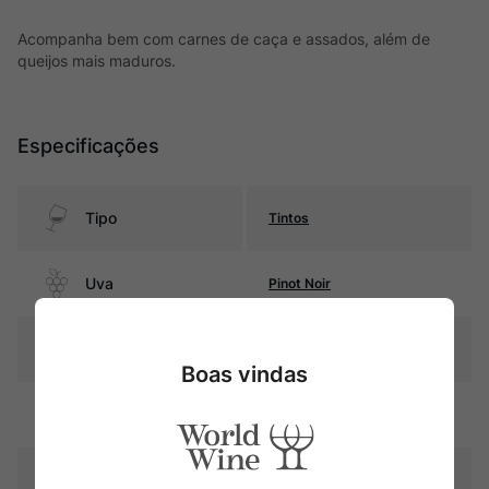
Acompanha bem com carnes de caça e assados, além de
queijos mais maduros.
Especificações
Tipo
Tintos
Uva
Pinot Noir
Produtor
Frédéric Cossard
Boas vindas
Região
Bourgogne
Pais
França