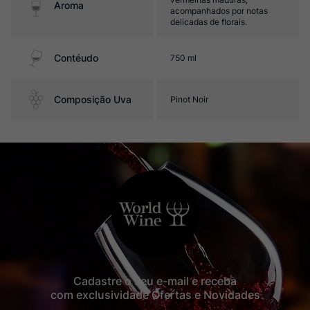
Aroma
acompanhados por notas
delicadas de florais.
Contéudo
750 ml
Composição Uva
Pinot Noir
Cadastre o seu e-mail e receba
com exclusividade Ofertas e Novidades