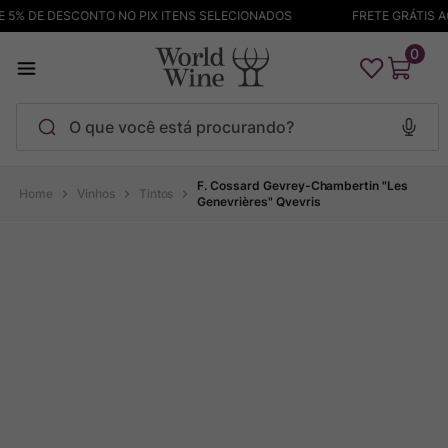
5% DE DESCONTO NO PIX ITENS SELECIONADOS
FRETE GRÁTIS ACI
0
O que você está procurando?
Termos mais buscados
F. Cossard Gevrey-Chambertin "Les
Vinhos
Tintos
Genevrières" Qvevris
Maçanita
1
º
Pinot Noir
2
º
Barolo
3
º
Chablis
4
º
Garzon
5
º
Pacalet
6
º
Bodega Garzon
7
º