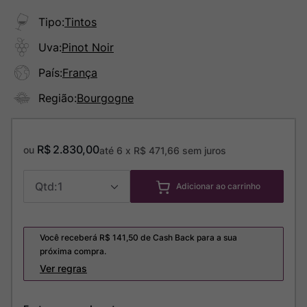
Tipo
:
Tintos
Uva
:
Pinot Noir
País
:
França
Região
:
Bourgogne
R$
2
.
830
,
00
ou
até
6
x
R$
471
,
66
sem juros
1
Adicionar ao carrinho
Você receberá R$
141,50
de Cash Back para a sua
próxima compra.
Ver regras