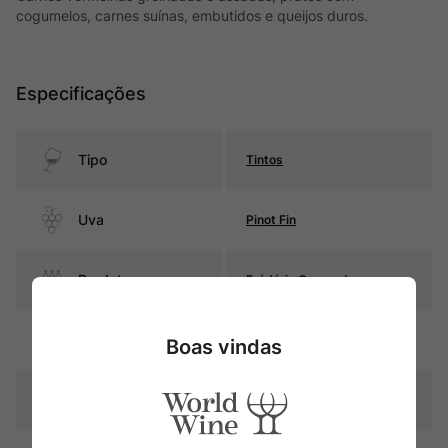
cogumelos, carnes suínas, embutidos e queijos duros.
Especificações
Tipo
Tintos
Uva
Pinot Fin
Produtor
Frédéric Cossard
Região
Bourgogne
Boas vindas
Pais
França