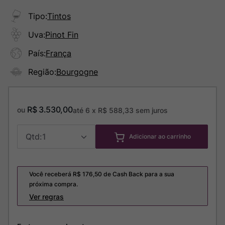
Tipo
:
Tintos
Uva
:
Pinot Fin
País
:
França
Região
:
Bourgogne
R$
3
.
530
,
00
ou
até
6
x
R$
588
,
33
sem juros
1
Adicionar ao carrinho
Você receberá R$
176,50
de Cash Back para a sua
próxima compra.
Ver regras