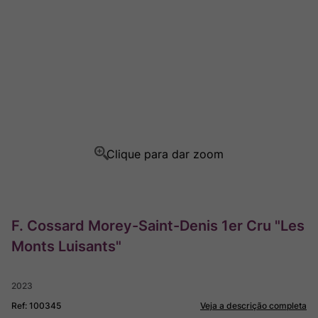
Champagne
8
º
Rocim
9
º
Ver Sacrum
10
º
F. Cossard Morey-Saint-Denis 1er Cru "Les
Monts Luisants"
2023
Ref
:
100345
Veja a descrição completa