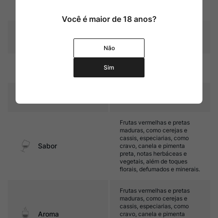
Rubi intenso com reflexos
Cor
granada
Você é maior de 18 anos?
Graduação Alcóoli
13,5%
ca
Não
12 a 16 meses em barris de
Sim
Amadurecimento
carvalho
Temperatura
15ºC – 17ºC
Frutas vermelhas e pretas
maduras, como cerejas e
cassis, especiarias, como
Sabor
cravo, canela e pimenta
preta, notas herbáceas e
vegetais, além de toques
florais, defumados e minerais.
Frutas vermelhas e pretas
maduras, como cerejas e
cassis, especiarias, como
Aroma
cravo, canela e pimenta