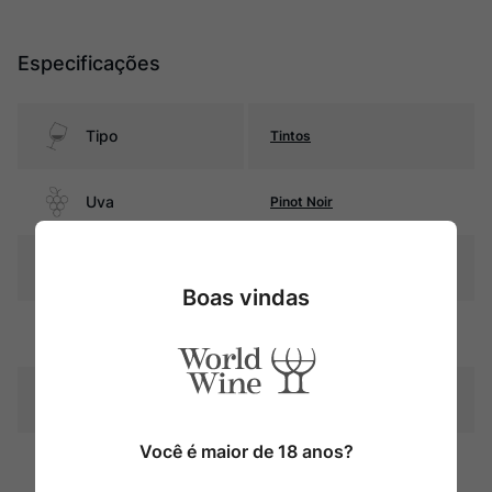
Especificações
Tipo
Tintos
Uva
Pinot Noir
Produtor
Frédéric Cossard
Boas vindas
Região
Bourgogne
Pais
França
Você é maior de 18 anos?
Cor
Rubi intenso.