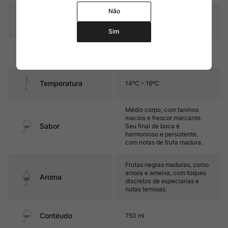
Não
Graduação Alcóoli
11,5%
ca
Sim
12 meses em ovo de
Amadurecimento
concreto.
Temperatura
14ºC – 16ºC
Médio corpo, com taninos
macios e frescor marcante.
Sabor
Seu final de boca é
harmonioso e persistente,
com notas de fruta madura.
Frutas negras maduras, como
amora e ameixa, com toques
Aroma
discretos de especiarias e
notas terrosas.
Contéudo
750 ml