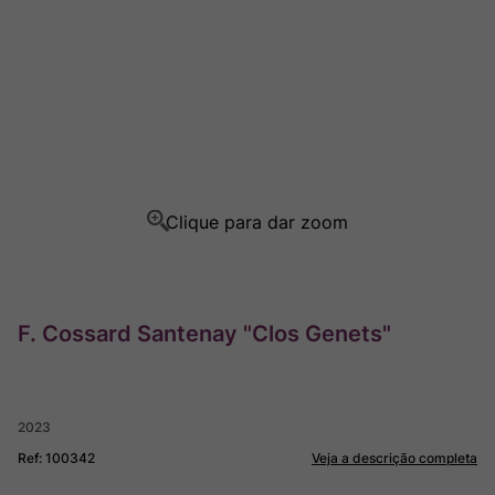
Ver Sacrum
8
º
Rocim
9
º
Champagne
10
º
F. Cossard Santenay "Clos Genets"
2023
Ref
:
100342
Veja a descrição completa