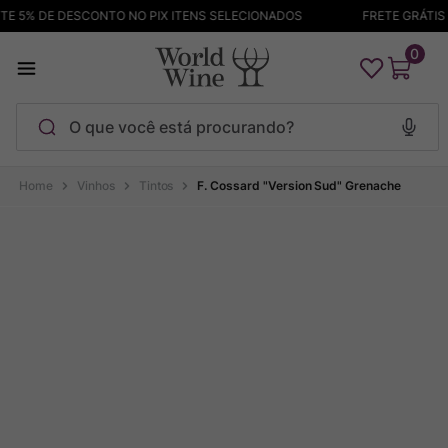
 5% DE DESCONTO NO PIX ITENS SELECIONADOS
FRETE GRÁTIS A
0
O que você está procurando?
Termos mais buscados
Vinhos
Tintos
F. Cossard "Version Sud" Grenache
Maçanita
1
º
Pinot Noir
2
º
Barolo
3
º
Chablis
4
º
Bodega Garzon
5
º
Garzon
6
º
Pacalet
7
º