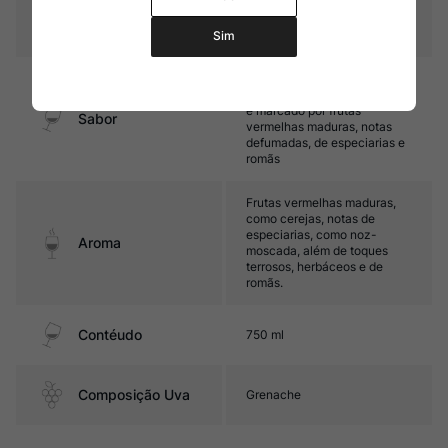
12 meses em ânforas de barro
Amadurecimento
(Kvevri) e barris de carvalho
Sim
Médio corpo, com taninos
firmes e boa acidez. Seu final
é marcado por frutas
Sabor
vermelhas maduras, notas
defumadas, de especiarias e
romãs
Frutas vermelhas maduras,
como cerejas, notas de
especiarias, como noz-
Aroma
moscada, além de toques
terrosos, herbáceos e de
romãs.
Contéudo
750 ml
Composição Uva
Grenache