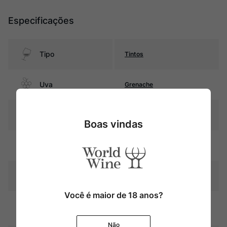
Especificações
Tipo
Tintos
Uva
Grenache
Produtor
Frédéric Cossard
Boas vindas
Pais
França
Cor
Rubi intenso
Você é maior de 18 anos?
Graduação Alcóoli
13,5%
ca
Não