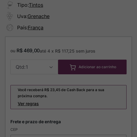
Tipo
:
Tintos
Uva
:
Grenache
País
:
França
R$
469
,
00
ou
até
4
x
R$
117
,
25
sem juros
1
Adicionar ao carrinho
Você receberá R$
23,45
de Cash Back para a sua
próxima compra.
Ver regras
CEP