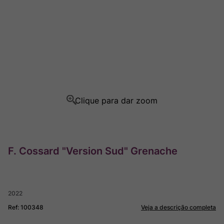
Rocim
8
º
Ver Sacrum
9
º
Champagne
10
º
F. Cossard "Version Sud" Grenache
2022
Ref
:
100348
Veja a descrição completa