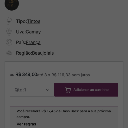
Tipo
:
Tintos
Uva
:
Gamay
País
:
França
Região
:
Beaujolais
R$
349
,
00
ou
até
3
x
R$
116
,
33
sem juros
1
Adicionar ao carrinho
Você receberá R$
17,45
de Cash Back para a sua próxima
compra.
Ver regras