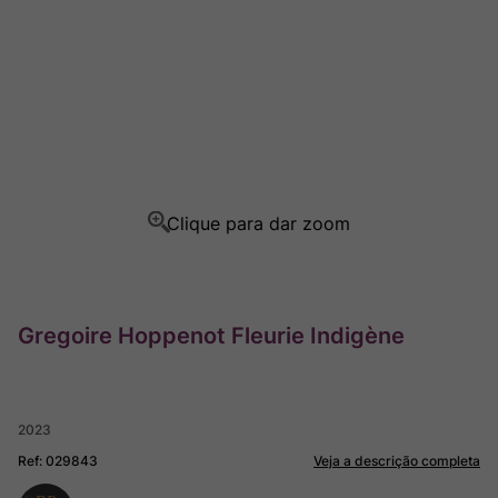
Champagne
8
º
Rocim
9
º
Ver Sacrum
10
º
Gregoire Hoppenot Fleurie Indigène
2023
Ref
:
029843
Veja a descrição completa