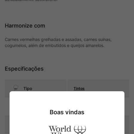
Harmonize com
Carnes vermelhas grelhadas e assadas, carnes suínas,
cogumelos, além de embutidos e queijos amarelos.
Especificações
Tipo
Tintos
Uva
Gamay
Boas vindas
Produtor
Domaine Gregoire Hoppenot