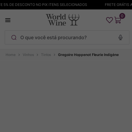
5% DE DESCONTO NO PIX ITENS SELECIONADOS
FRETE GRÁTIS AC
0
O que você está procurando?
Termos mais buscados
Vinhos
Tintos
Gregoire Hoppenot Fleurie Indigène
Maçanita
1
º
Pinot Noir
2
º
Bodega Garzon
3
º
Garzon
4
º
Chablis
5
º
Barolo
6
º
Pacalet
7
º