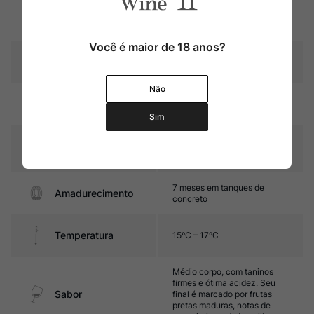
Região
Beaujolais
Você é maior de 18 anos?
Pais
França
Não
Rubi intenso com reflexos
Cor
violáceos
Sim
Graduação Alcóoli
12,0%
ca
7 meses em tanques de
Amadurecimento
concreto
Temperatura
15ºC – 17ºC
Médio corpo, com taninos
firmes e ótima acidez. Seu
Sabor
final é marcado por frutas
pretas maduras, notas de