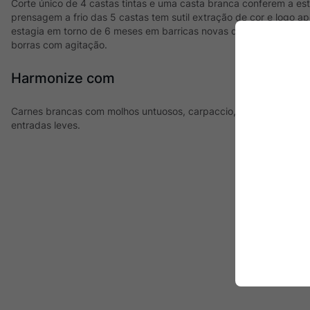
Corte único de 4 castas tintas e uma casta branca conferem a est
prensagem a frio das 5 castas tem sutil extração de cor e logo a
estagia em torno de 6 meses em barricas novas de carvalho de Tro
borras com agitação.
Harmonize com
Carnes brancas com molhos untuosos, carpaccio, frutos do mar, pra
entradas leves.