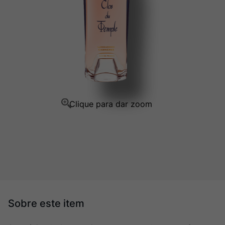
Ver Sacrum
10
º