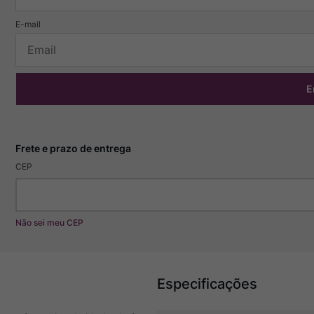
E
CEP
Não sei meu CEP
Especificações