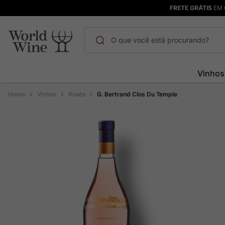
FRETE GRÁTIS
EM 
O que você está procurando?
Termos mais buscados
Vinhos
Maçanita
1
º
Vinhos
Rosés
G. Bertrand Clos Du Temple
Pinot Noir
2
º
Bodega Garzon
3
º
Garzon
4
º
Chablis
5
º
Barolo
6
º
Pacalet
7
º
Champagne
8
º
Rocim
9
º