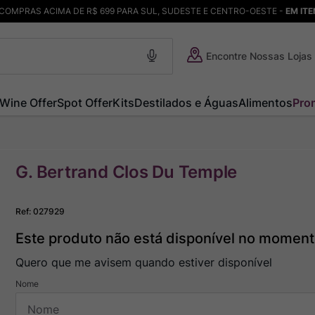
COMPRAS ACIMA DE R$ 699 PARA SUL, SUDESTE E CENTRO-OESTE -
EM IT
Encontre Nossas Lojas
Wine Offer
Spot Offer
Kits
Destilados e Águas
Alimentos
Pro
G. Bertrand Clos Du Temple
Ref
:
027929
Este produto não está disponível no momen
Quero que me avisem quando estiver disponível