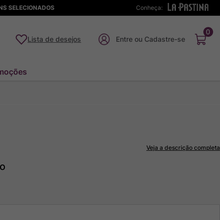
ENS SELECIONADOS
Conheça:
0
Lista de desejos
moções
Veja a descrição completa
to