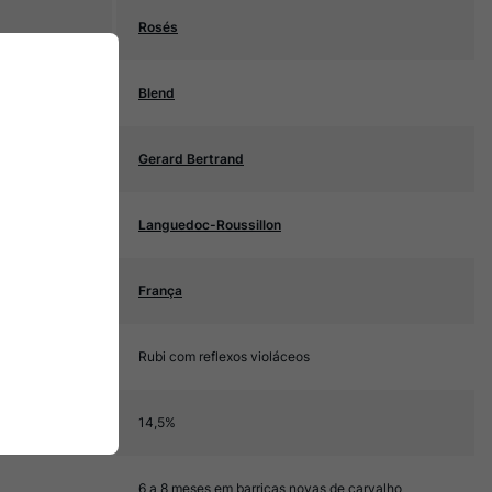
Rosés
Blend
Gerard Bertrand
Languedoc-Roussillon
França
Rubi com reflexos violáceos
14,5%
6 a 8 meses em barricas novas de carvalho