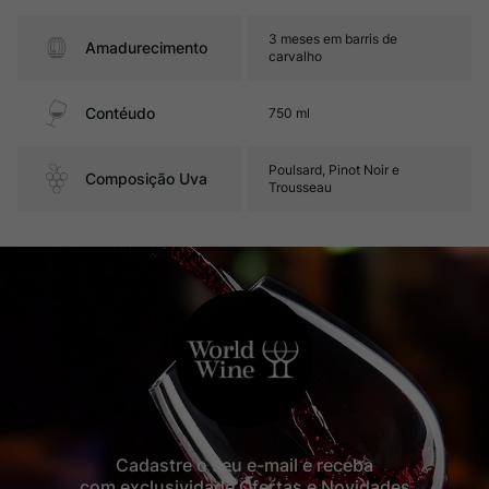
3 meses em barris de
Amadurecimento
carvalho
Contéudo
750 ml
Poulsard, Pinot Noir e
Composição Uva
Trousseau
Cadastre o seu e-mail e receba
com exclusividade Ofertas e Novidades