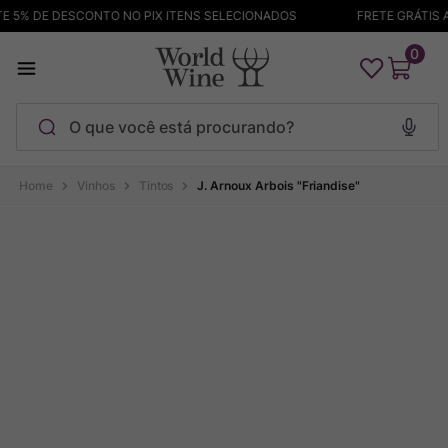
 5% DE DESCONTO NO PIX ITENS SELECIONADOS
FRETE GRÁTIS AC
0
O que você está procurando?
Termos mais buscados
Vinhos
Tintos
J. Arnoux Arbois "Friandise"
Maçanita
1
º
Pinot Noir
2
º
Bodega Garzon
3
º
Garzon
4
º
Chablis
5
º
Barolo
6
º
Pacalet
7
º