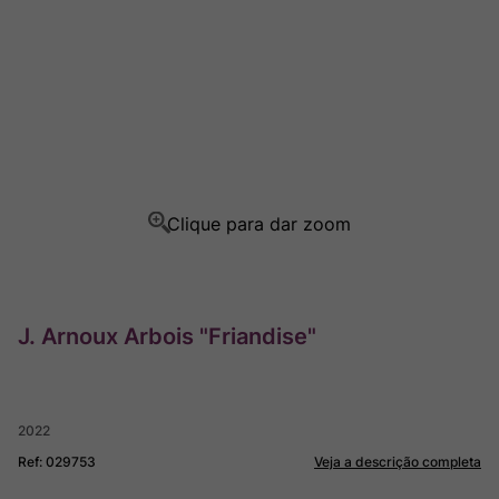
Champagne
8
º
Rocim
9
º
Ver Sacrum
10
º
J. Arnoux Arbois "Friandise"
2022
Ref
:
029753
Veja a descrição completa