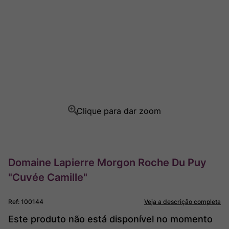
Champagne
8
º
Rocim
9
º
Ver Sacrum
10
º
Domaine Lapierre Morgon Roche Du Puy
"Cuvée Camille"
Ref
:
100144
Veja a descrição completa
Este produto não está disponível no momento