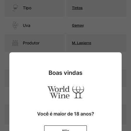
Tipo
Tintos
Uva
Gamay
Produtor
M. Lapierre
Região
Beaujolais
Boas vindas
Pais
França
Cor
Rubi com reflexos violáceos
Graduação Alcóoli
Você é maior de 18 anos?
13,5%
ca
9 meses em barricas de
Não