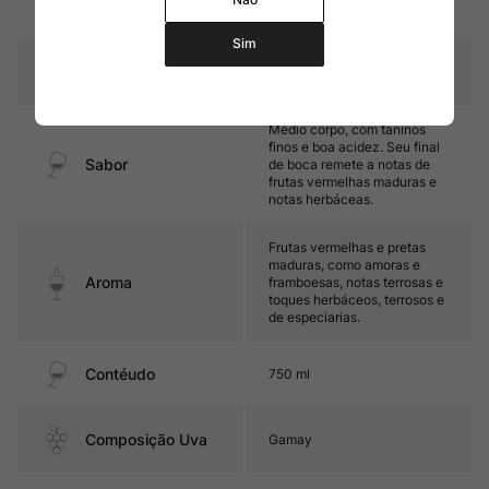
Amadurecimento
carvalho
Sim
Temperatura
15ºC – 17ºC
Médio corpo, com taninos
finos e boa acidez. Seu final
Sabor
de boca remete a notas de
frutas vermelhas maduras e
notas herbáceas.
Frutas vermelhas e pretas
maduras, como amoras e
Aroma
framboesas, notas terrosas e
toques herbáceos, terrosos e
de especiarias.
Contéudo
750 ml
Composição Uva
Gamay