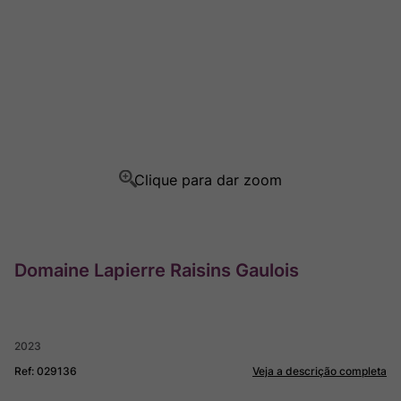
Champagne
8
º
Rocim
9
º
Ver Sacrum
10
º
Domaine Lapierre Raisins Gaulois
2023
Ref
:
029136
Veja a descrição completa