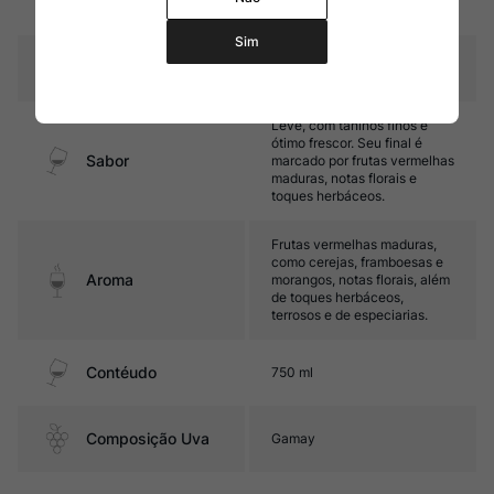
Amadurecimento
Sem estágio em carvalho
Sim
Temperatura
15ºC – 17ºC
Leve, com taninos finos e
ótimo frescor. Seu final é
Sabor
marcado por frutas vermelhas
maduras, notas florais e
toques herbáceos.
Frutas vermelhas maduras,
como cerejas, framboesas e
Aroma
morangos, notas florais, além
de toques herbáceos,
terrosos e de especiarias.
Contéudo
750 ml
Composição Uva
Gamay