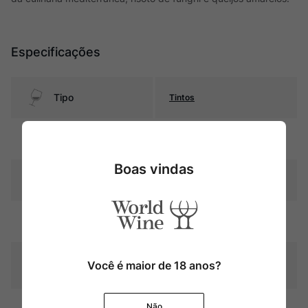
Especificações
Tipo
Tintos
Uva
Gamay
Boas vindas
Pais
França
Cor
Rubi com reflexos violáceos
Graduação Alcóoli
Você é maior de 18 anos?
12,5%
ca
Não