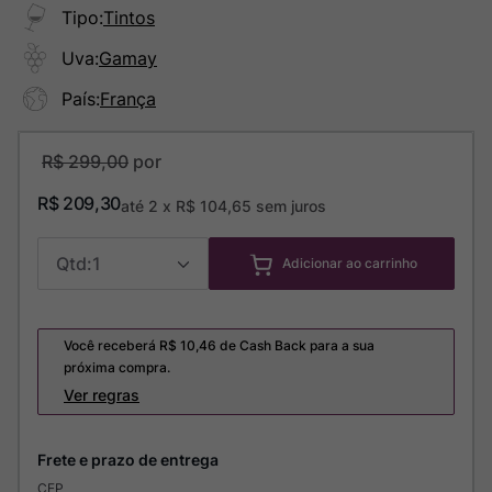
Tipo
:
Tintos
Uva
:
Gamay
País
:
França
R$
299
,
00
R$
209
,
30
até
2
x
R$
104
,
65
sem juros
1
Adicionar ao carrinho
Você receberá R$
10,46
de Cash Back para a sua
próxima compra.
Ver regras
CEP