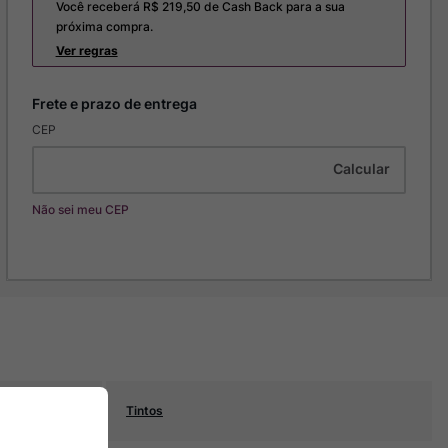
Você receberá R$
219,50
de Cash Back para a sua
próxima compra.
Ver regras
CEP
Não sei meu CEP
Tintos