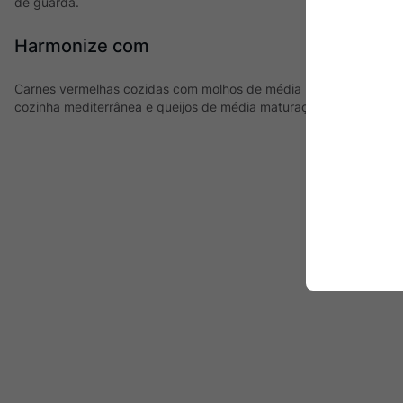
de guarda.
Harmonize com
Carnes vermelhas cozidas com molhos de média intensidade, ave
cozinha mediterrânea e queijos de média maturação