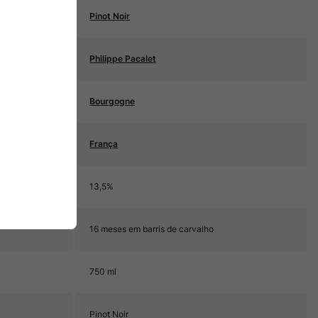
Pinot Noir
Philippe Pacalet
Bourgogne
França
13,5%
16 meses em barris de carvalho
750 ml
Pinot Noir