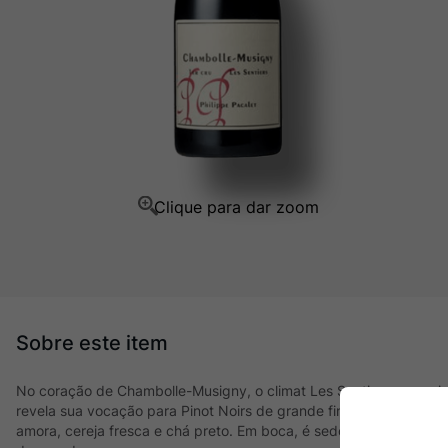
Champagne
10
º
No coração de Chambolle-Musigny, o climat Les Sentiers, com vi
revela sua vocação para Pinot Noirs de grande finesse. Aromas de 
amora, cereja fresca e chá preto. Em boca, é sedoso, preciso e pe