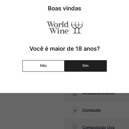
Uva
Boas vindas
Produtor
s, como pato, pratos da
Região
Você é maior de 18 anos?
Pais
Não
Sim
Graduação Alcóolica
Amadurecimento
Contéudo
Composição Uva