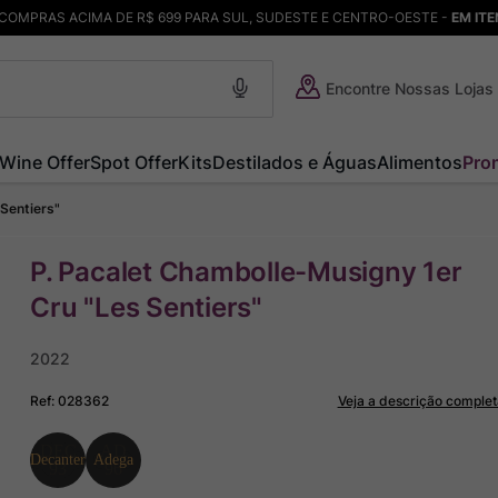
COMPRAS ACIMA DE R$ 699 PARA SUL, SUDESTE E CENTRO-OESTE -
EM IT
Encontre Nossas Lojas
Wine Offer
Spot Offer
Kits
Destilados e Águas
Alimentos
Pro
Sentiers"
P. Pacalet Chambolle-Musigny 1er
Cru "Les Sentiers"
2022
Ref
:
028362
Veja a descrição complet