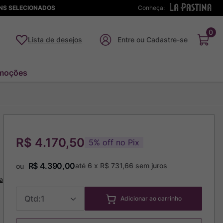
ENS SELECIONADOS
Conheça:
0
Lista de desejos
moções
R$ 4.170,50
5
%
off no Pix
R$
4
.
390
,
00
até
6
x
R$
731
,
66
sem juros
ou
a
1
Adicionar ao carrinho