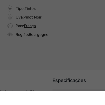
Tipo
:
Tintos
Uva
:
Pinot Noir
País
:
França
Região
:
Bourgogne
Especificações
nhedos de cerca de 50 anos,
flores silvestres, framboesa,
Tipo
rsistente, com ótimo potencial