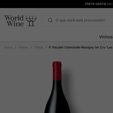
FRETE GRÁTIS
EM 
O que você está procurando?
Termos mais buscados
Vinhos
Maçanita
1
º
Vinhos
Tintos
P. Pacalet Chambolle-Musigny 1er Cru "Les 
Pinot Noir
2
º
Barolo
3
º
Chablis
4
º
Bodega Garzon
5
º
Garzon
6
º
Pacalet
7
º
Rocim
8
º
Ver Sacrum
9
º