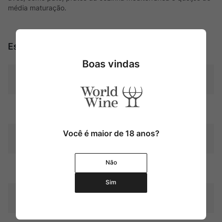
média maturação.
Especificações
Boas vindas
Tipo
Tintos
Uva
Pinot Noir
Você é maior de 18 anos?
Produtor
Philippe Pacalet
Não
Região
Bourgogne
Sim
Pais
França