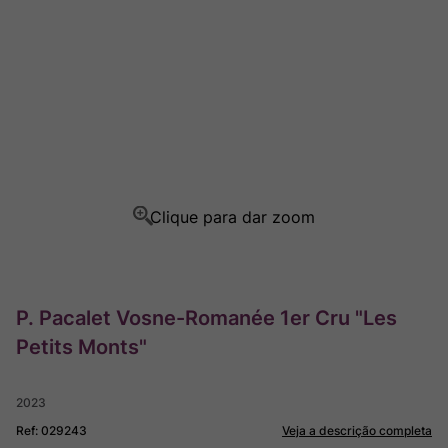
Champagne
8
º
Rocim
9
º
Ver Sacrum
10
º
P. Pacalet Vosne-Romanée 1er Cru "Les
Petits Monts"
2023
Ref
:
029243
Veja a descrição completa