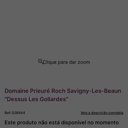
Ver Sacrum
8
º
Rocim
9
º
Champagne
10
º
Domaine Prieuré Roch Savigny-Les-Beaun
"Dessus Les Gollardes"
Ref
:
028944
Veja a descrição completa
Este produto não está disponível no momento