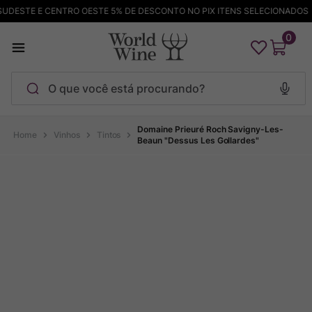
DESTE E CENTRO OESTE 5% DE DESCONTO NO PIX ITENS SELECIONADOS
0
O que você está procurando?
Termos mais buscados
Domaine Prieuré Roch Savigny-Les-
Vinhos
Tintos
Beaun "Dessus Les Gollardes"
Maçanita
1
º
Pinot Noir
2
º
Barolo
3
º
Garzon
4
º
Chablis
5
º
Pacalet
6
º
Bodega Garzon
7
º