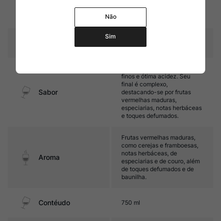
15 meses em barris de
Amadurecimento
Não
carvalho
Sim
Temperatura
15ºC – 17ºC
Médio corpo, com taninos
finos e ótima acidez. Seu
final é complexo,
Sabor
destacando-se por frutas
vermelhas maduras,
especiarias, notas herbáceas
e toques defumados.
Frutas vermelhas maduras,
como cerejas e framboesas,
notas herbáceas, de
Aroma
especiarias e de couro, além
de toques defumados e de
baunilha.
Contéudo
750 ml