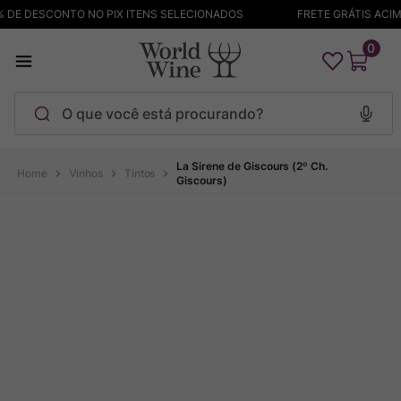
DE DESCONTO NO PIX ITENS SELECIONADOS
FRETE GRÁTIS ACIMA
0
O que você está procurando?
Termos mais buscados
La Sirene de Giscours (2º Ch.
Vinhos
Tintos
Giscours)
Maçanita
1
º
Pinot Noir
2
º
Bodega Garzon
3
º
Garzon
4
º
Chablis
5
º
Barolo
6
º
Pacalet
7
º