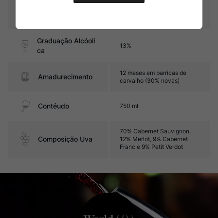
Pais
França
Graduação Alcóoli
13%
ca
12 meses em barricas de
Amadurecimento
carvalho (30% novas)
Contéudo
750 ml
70% Cabernet Sauvignon,
Composição Uva
12% Merlot, 9% Cabernet
Franc e 9% Petit Verdot