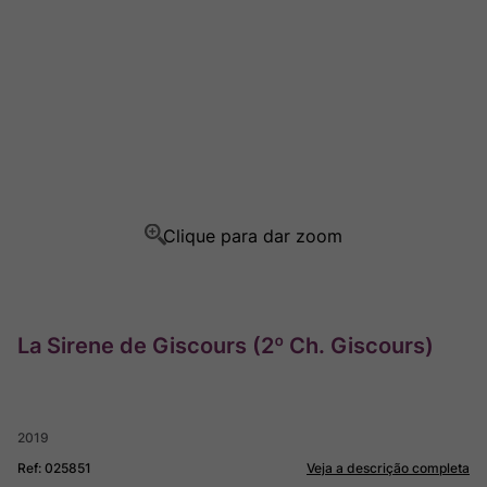
Champagne
8
º
Rocim
9
º
Ver Sacrum
10
º
La Sirene de Giscours (2º Ch. Giscours)
2019
Ref
:
025851
Veja a descrição completa