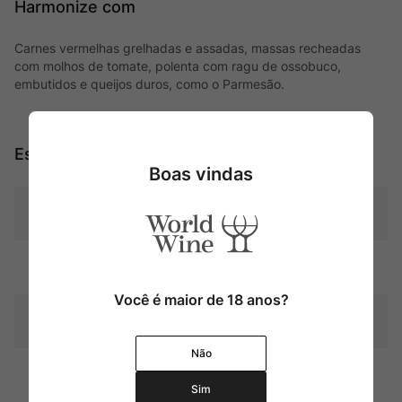
Harmonize com
Carnes vermelhas grelhadas e assadas, massas recheadas
com molhos de tomate, polenta com ragu de ossobuco,
embutidos e queijos duros, como o Parmesão.
Especificações
Boas vindas
Tipo
Tintos
Uva
Blend
Você é maior de 18 anos?
Produtor
Château Giscours
Não
Região
Bordeaux
Sim