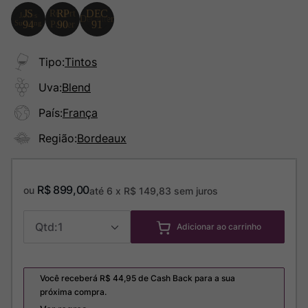
Tipo
:
Tintos
Uva
:
Blend
País
:
França
Região
:
Bordeaux
R$
899
,
00
ou
até
6
x
R$
149
,
83
sem juros
1
Adicionar ao carrinho
Você receberá R$
44,95
de Cash Back para a sua
próxima compra.