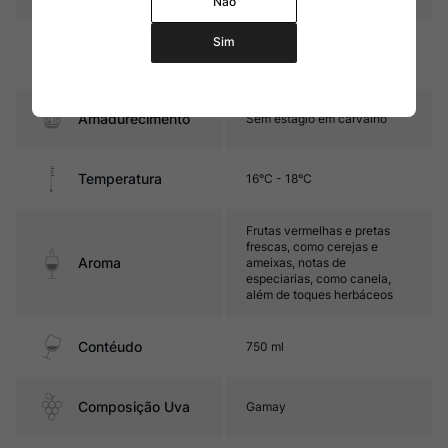
Não
Sim
Graduação Alcóoli
13,5%
ca
Amadurecimento
Sem estágio em carvalho
Temperatura
16°C - 18°C
Frutas vermelhas e pretas
frescas, como cerejas e
Aroma
ameixas, notas de
especiarias, como canela,
além de toques herbáceos
Contéudo
750 ml
Composição Uva
Gamay