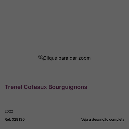
Rocim
8
º
Ver Sacrum
9
º
Champagne
10
º
Trenel Coteaux Bourguignons
2022
Ref
:
028130
Veja a descrição completa