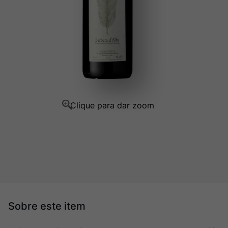
Champagne
10
º