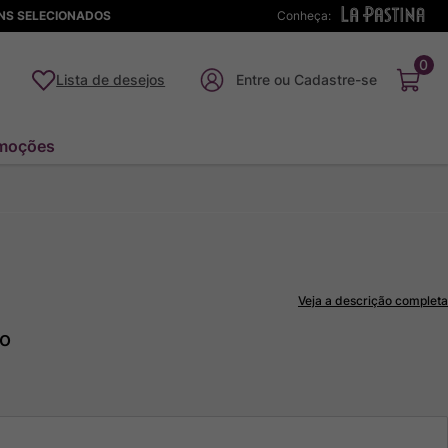
ENS SELECIONADOS
Conheça:
0
Lista de desejos
moções
Veja a descrição completa
to