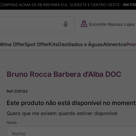
COMPRAS ACIMA DE R$ 699 PARA SUL, SUDESTE E CENTRO-OESTE -
EM IT
Encontre Nossas Lojas
Wine Offer
Spot Offer
Kits
Destilados e Águas
Alimentos
Pro
Bruno Rocca Barbera d'Alba DOC
Ref
:
029182
Este produto não está disponível no momen
Quero que me avisem quando estiver disponível