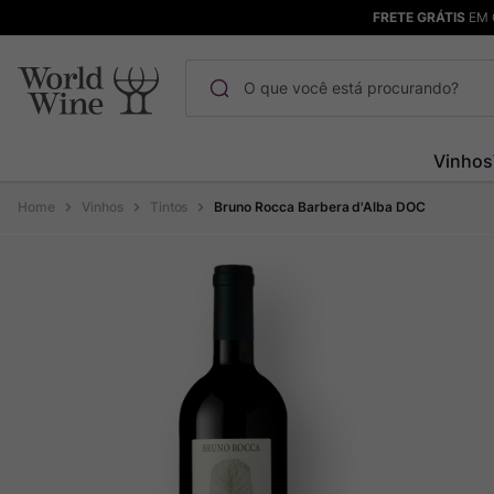
FRETE GRÁTIS
EM 
O que você está procurando?
Termos mais buscados
Vinhos
Maçanita
1
º
Vinhos
Tintos
Bruno Rocca Barbera d'Alba DOC
Pinot Noir
2
º
Barolo
3
º
Garzon
4
º
Chablis
5
º
Bodega Garzon
6
º
Pacalet
7
º
Ver Sacrum
8
º
Rocim
9
º