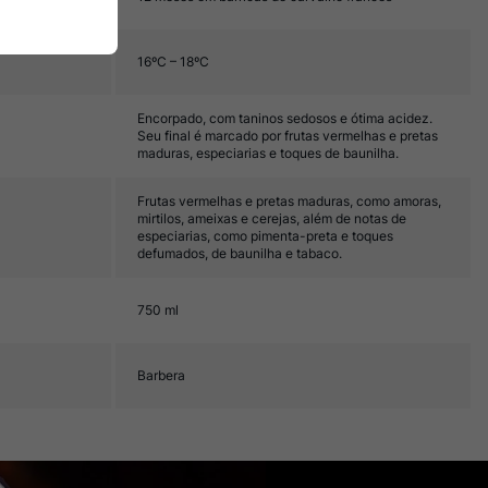
16ºC – 18ºC
Encorpado, com taninos sedosos e ótima acidez.
Seu final é marcado por frutas vermelhas e pretas
maduras, especiarias e toques de baunilha.
Frutas vermelhas e pretas maduras, como amoras,
mirtilos, ameixas e cerejas, além de notas de
especiarias, como pimenta-preta e toques
defumados, de baunilha e tabaco.
750 ml
Barbera