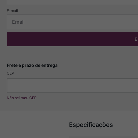
E
CEP
Não sei meu CEP
Especificações