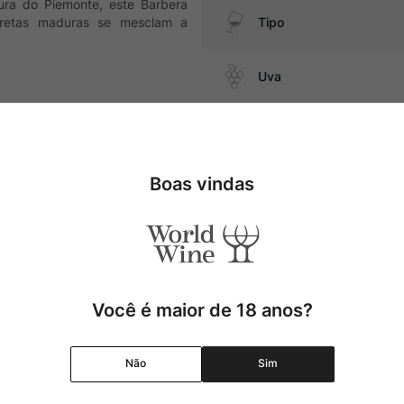
ura do Piemonte, este Barbera
pretas maduras se mesclam a
Tipo
Uva
Produtor
ate, pizza, além de embutidos
Boas vindas
Região
Pais
Cor
Você é maior de 18 anos?
Graduação Alcóolica
Não
Sim
Amadurecimento