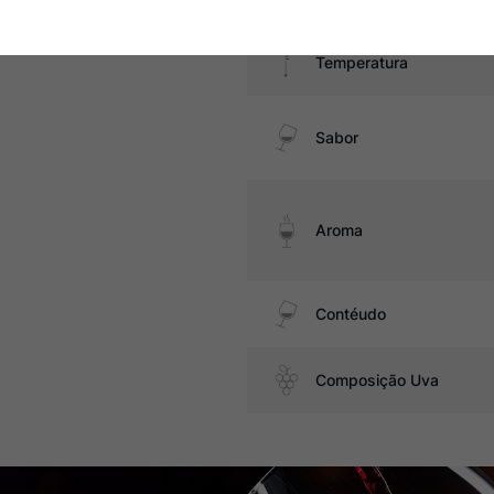
Temperatura
Sabor
Aroma
Contéudo
Composição Uva