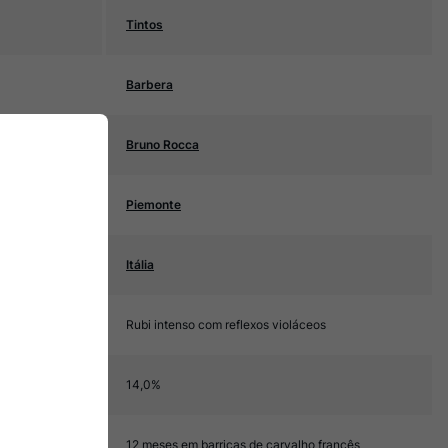
Tintos
Barbera
Bruno Rocca
Piemonte
Itália
Rubi intenso com reflexos violáceos
14,0%
12 meses em barricas de carvalho francês