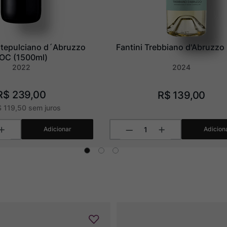
tepulciano d´Abruzzo 
Fantini Trebbiano d'Abruzz
OC (1500ml)
2022
2024
R$
239
,
00
R$
139
,
00
$
119
,
50
sem juros
Adicionar
Adicion