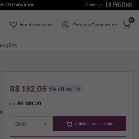
ENS SELECIONADOS
Conheça:
0
Lista de desejos
moções
R$ 132,05
5
%
off no Pix
R$
139
,
00
ou
a
1
Adicionar ao carrinho