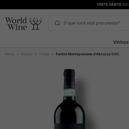
FRETE GRÁTIS
EM 
O que você está procurando?
Termos mais buscados
Vinhos
Maçanita
1
º
Vinhos
Tintos
Fantini Montepulciano d'Abruzzo DOC
Pinot Noir
2
º
Bodega Garzon
3
º
Garzon
4
º
Chablis
5
º
Barolo
6
º
Pacalet
7
º
Champagne
8
º
Rocim
9
º