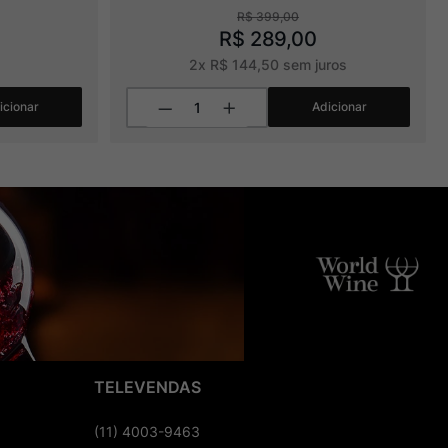
R$
399
,
00
R$
289
,
00
2
x
R$
144
,
50
sem juros
icionar
Adicionar
TELEVENDAS
(11) 4003-9463