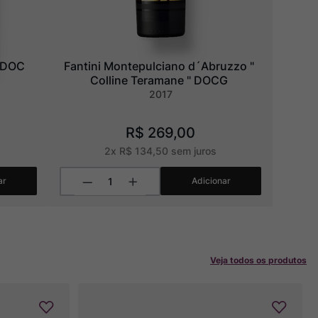
o DOC
Fantini Montepulciano d´Abruzzo " 
Colline Teramane " DOCG
2017
R$
269
,
00
2
x
R$
134
,
50
sem juros
ar
Adicionar
Veja todos os produtos