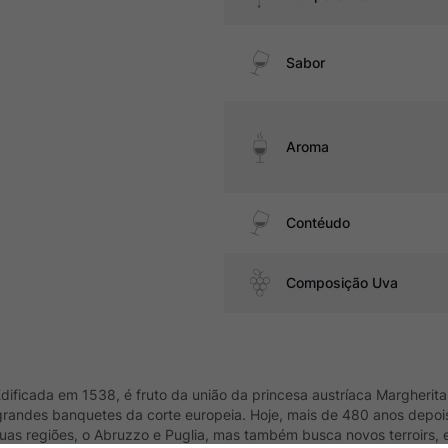
Sabor
Aroma
Contéudo
Composição Uva
. Edificada em 1538, é fruto da união da princesa austríaca Margher
grandes banquetes da corte europeia. Hoje, mais de 480 anos depois
uas regiões, o Abruzzo e Puglia, mas também busca novos terroirs, e