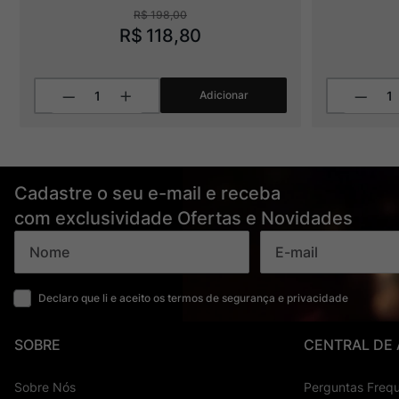
R$
198
,
00
R$
118
,
80
Adicionar
Cadastre o seu e-mail e receba
com exclusividade Ofertas e Novidades
Declaro que li e aceito os termos de segurança e privacidade
SOBRE
CENTRAL DE
Sobre Nós
Perguntas Freq