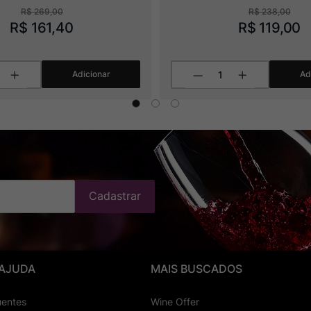
R$
269
,
00
R$
238
,
00
R$
161
,
40
R$
119
,
00
Adicionar
Ad
Cadastrar
 AJUDA
MAIS BUSCADOS
uentes
Wine Offer