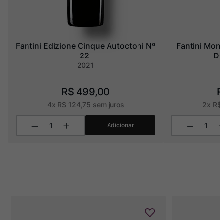
Fantini Edizione Cinque Autoctoni Nº 
Fantini Mon
22
D
2021
R$
499
,
00
4
x
R$
124
,
75
sem juros
2
x
R
Adicionar