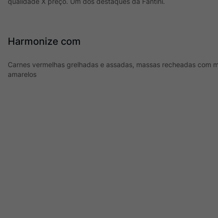
qualidade X preço. Um dos destaques da Fantini.
Harmonize com
Carnes vermelhas grelhadas e assadas, massas recheadas com mo
amarelos