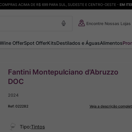
COMPRAS ACIMA DE R$ 699 PARA SUL, SUDESTE E CENTRO-OESTE -
EM IT
Encontre Nossas Lojas
Wine Offer
Spot Offer
Kits
Destilados e Águas
Alimentos
Pro
Fantini Montepulciano d'Abruzzo
DOC
2024
Ref
:
022282
Veja a descrição complet
Tipo
:
Tintos