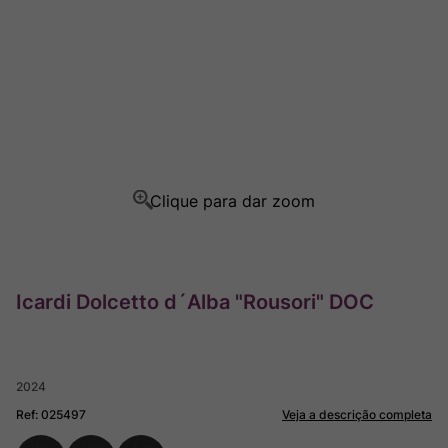
Ver Sacrum
8
º
Champagne
9
º
Rocim
10
º
Icardi Dolcetto d´Alba "Rousori" DOC
2024
Ref
:
025497
Veja a descrição completa