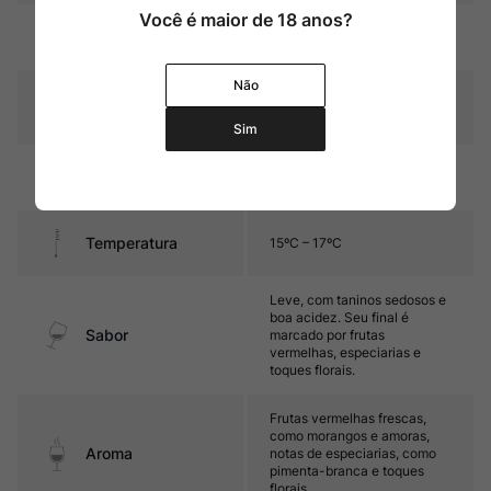
Você é maior de 18 anos?
Rubi intenso com reflexos
Cor
granada
Não
Graduação Alcóoli
13,5%
ca
Sim
Amadurecimento
Sem estágio em carvalho
Temperatura
15ºC – 17ºC
Leve, com taninos sedosos e
boa acidez. Seu final é
Sabor
marcado por frutas
vermelhas, especiarias e
toques florais.
Frutas vermelhas frescas,
como morangos e amoras,
Aroma
notas de especiarias, como
pimenta-branca e toques
florais.