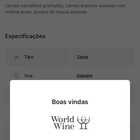
Carnes vermelhas grelhadas, carnes brancas assadas com
molhos leves, queijos de massa amarela
Especificações
Tipo
Tintos
Uva
Dolcetto
Produtor
Icardi
Boas vindas
Região
Piemonte
Pais
Itália