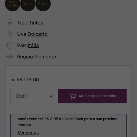
Tipo
:
Tintos
Uva
:
Dolcetto
País
:
Itália
Região
:
Piemonte
R$
179
,
00
ou
1
Adicionar ao carrinho
Você receberá R$
8,95
de Cash Back para a sua próxima
compra.
Ver regras