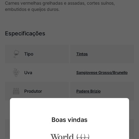
Carnes vermelhas grelhadas e assadas, cortes suínos,
embutidos e queijos duros.
Especificações
Tipo
Tintos
Uva
Sangiovese Grosso/Brunello
Produtor
Podere Brizio
Região
Toscana
Boas vindas
Pais
Itália