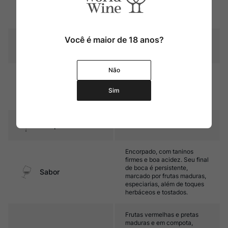
Rubi intenso com reflexos
Cor
violáceos
Você é maior de 18 anos?
Graduação Alcóoli
14,5%
ca
Não
38 meses em botti de
carvalho francês sem
Amadurecimento
Sim
tostagem + 6 meses em
garrafa
Temperatura
16ºC – 18ºC
Encorpado, com taninos
firmes e boa acidez. Seu final
de boca é persistente,
Sabor
marcado por frutas maduras,
especiarias, além de toques
herbáceos e tostados.
Frutas vermelhas e pretas
maduras e em compota,