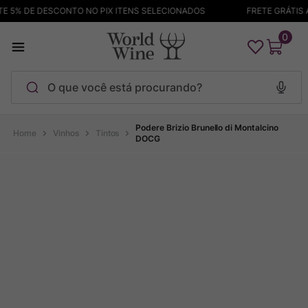
 5% DE DESCONTO NO PIX ITENS SELECIONADOS
FRETE GRÁTIS AC
0
O que você está procurando?
Termos mais buscados
Podere Brizio Brunello di Montalcino
Vinhos
Tintos
DOCG
Maçanita
1
º
Pinot Noir
2
º
Barolo
3
º
Chablis
4
º
Bodega Garzon
5
º
Garzon
6
º
Pacalet
7
º