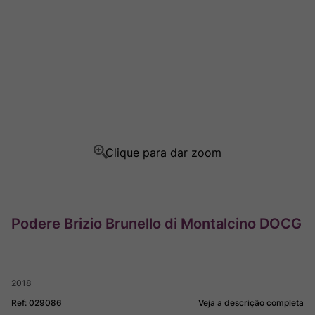
Rocim
8
º
Ver Sacrum
9
º
Champagne
10
º
Podere Brizio Brunello di Montalcino DOCG
2018
Ref
:
029086
Veja a descrição completa