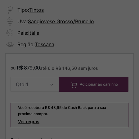
Tipo
:
Tintos
Uva
:
Sangiovese Grosso/Brunello
País
:
Itália
Região
:
Toscana
R$
879
,
00
ou
até
6
x
R$
146
,
50
sem juros
1
Adicionar ao carrinho
Você receberá R$
43,95
de Cash Back para a sua
próxima compra.
Ver regras