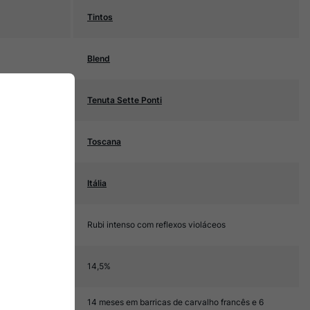
Tintos
Blend
Tenuta Sette Ponti
Toscana
Itália
Rubi intenso com reflexos violáceos
14,5%
14 meses em barricas de carvalho francês e 6