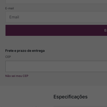
E
CEP
Não sei meu CEP
Especificações