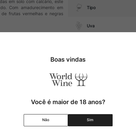
adas em solo com calcário, este
brado. Com amadurecimento em
Tipo
 de frutas vermelhas e negras
Uva
Produtor
Boas vindas
ate, carnes de caça, queijos
Região
Pais
Cor
Você é maior de 18 anos?
Graduação Alcóolica
Não
Sim
Amadurecimento