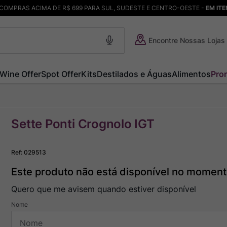
COMPRAS ACIMA DE R$ 699 PARA SUL, SUDESTE E CENTRO-OESTE -
EM IT
Encontre Nossas Lojas
Wine Offer
Spot Offer
Kits
Destilados e Águas
Alimentos
Pro
Sette Ponti Crognolo IGT
Ref
:
029513
Este produto não está disponível no momen
Quero que me avisem quando estiver disponível