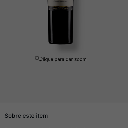
Ver Sacrum
10
º