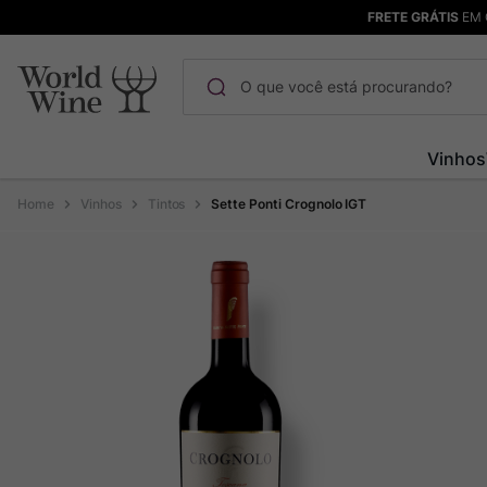
FRETE GRÁTIS
EM 
O que você está procurando?
Termos mais buscados
Vinhos
Maçanita
1
º
Vinhos
Tintos
Sette Ponti Crognolo IGT
Pinot Noir
2
º
Bodega Garzon
3
º
Garzon
4
º
Chablis
5
º
Barolo
6
º
Pacalet
7
º
Champagne
8
º
Rocim
9
º