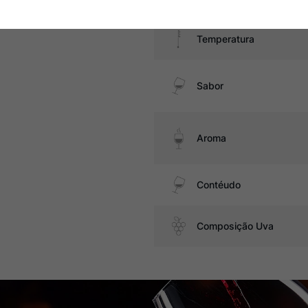
Temperatura
Sabor
Aroma
Contéudo
Composição Uva