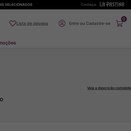
ENS SELECIONADOS
Conheça:
0
Lista de desejos
moções
Veja a descrição completa
to