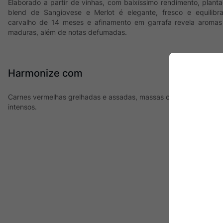
Elaborado a partir de vinhas, com baixíssimo rendimento, plant
blend de Sangiovese e Merlot é elegante, fresco e equili
carvalho de 14 meses e afinamento em garrafa revela aromas
maduras, além de notas defumadas.
Harmonize com
Carnes vermelhas grelhadas e assadas, massas com molho de tom
intensos.