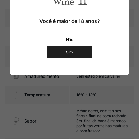
Pais
Itália
Você é maior de 18 anos?
Cor
Rubi com reflexos violáceos
Não
Sim
Graduação Alcóoli
13,0%
ca
Amadurecimento
Sem estágio em carvalho
Temperatura
16ºC – 18ºC
Médio corpo, com taninos
finos e final de boca redondo.
Sabor
Seu final de boca é marcado
por frutas vermelhas maduras
e bom frescor