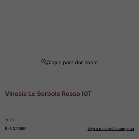
Ver Sacrum
8
º
Rocim
9
º
Champagne
10
º
Vinosìa Le Sorbole Rosso IGT
2019
Ref
:
023550
Veja a descrição completa