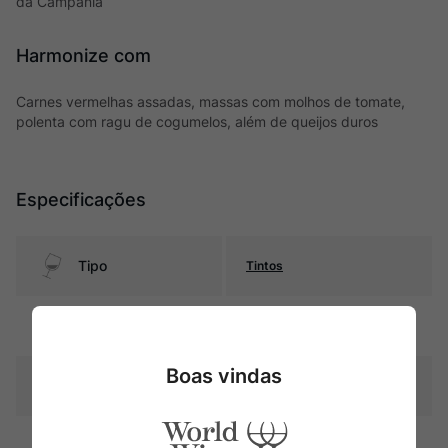
da Campania
Harmonize com
Carnes vermelhas assadas, massas com molhos de tomate,
polenta com ragu de cogumelos, além de queijos duros
Especificações
Tipo
Tintos
Uva
Blend
Boas vindas
Produtor
Vinosia
Região
Campania