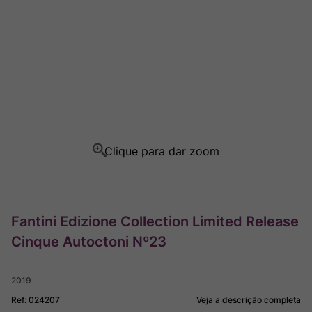
Rocim
8
º
Ver Sacrum
9
º
Champagne
10
º
Fantini Edizione Collection Limited Release
Cinque Autoctoni Nº23
2019
Ref
:
024207
Veja a descrição completa