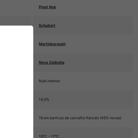
Pinot Noir
Schubert
Martinborough
Nova Zelândia
Rubi intenso
14,5%
18 em barricas de carvalho francês (45% novas)
15ºC – 17ºC