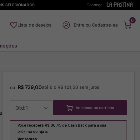
ENS SELECIONADOS
Conheça:
0
Lista de desejos
moções
R$
729
,
00
até
6
x
R$
121
,
50
sem juros
ou
1
Adicionar ao carrinho
a
Você receberá R$
36,45
de Cash Back para a sua
próxima compra.
Ver regras