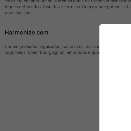
Este tinto encanta por seus aromas notas de frutas vermelhas ma
toques defumados, tostados e terrosos. Com grande potencial de
próximos anos.
Harmonize com
Carnes grelhadas e guisadas, como aves, massas recheadas com
cogumelos, boeuf bourguignon, embutidos e queijos curados