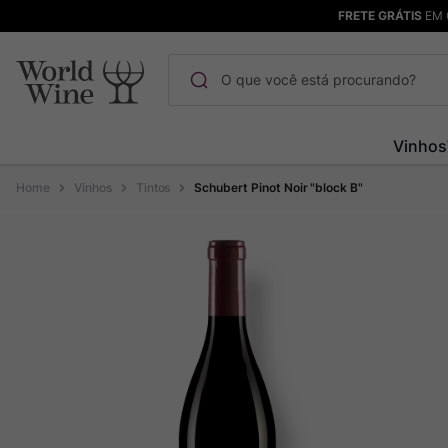
FRETE GRÁTIS
EM 
O que você está procurando?
Termos mais buscados
Vinhos
Maçanita
1
º
Vinhos
Tintos
Schubert Pinot Noir "block B"
Pinot Noir
2
º
Bodega Garzon
3
º
Garzon
4
º
Chablis
5
º
Barolo
6
º
Pacalet
7
º
Champagne
8
º
Rocim
9
º