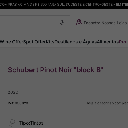
COMPRAS ACIMA DE R$ 699 PARA SUL, SUDESTE E CENTRO-OESTE -
EM IT
Encontre Nossas Lojas
Wine Offer
Spot Offer
Kits
Destilados e Águas
Alimentos
Pro
Schubert Pinot Noir "block B"
2022
Ref
:
030023
Veja a descrição complet
Tipo
:
Tintos