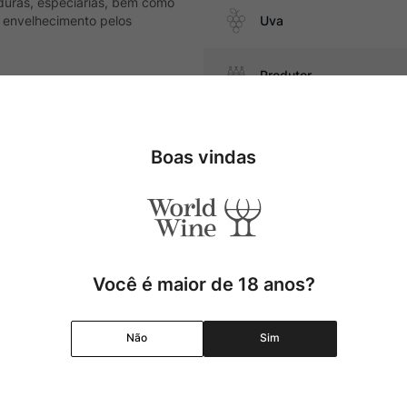
duras, especiarias, bem como
 envelhecimento pelos
Uva
Produtor
Região
 molho de tomate, pratos com
Boas vindas
Pais
Cor
Você é maior de 18 anos?
Graduação Alcóolica
Não
Sim
Amadurecimento
Temperatura