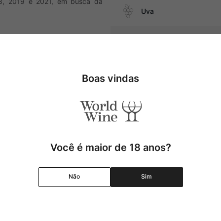
018, 2019 e 2021, em busca da
Uva
Região
Pais
om ragu de cogumelos, além de
Boas vindas
Cor
Graduação Alcóolica
Você é maior de 18 anos?
Amadurecimento
Não
Sim
Temperatura