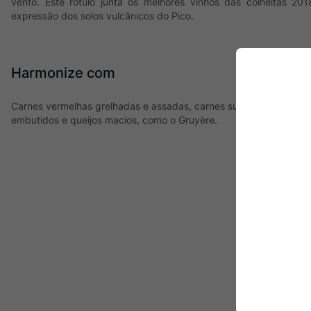
vento. Este rótulo junta os melhores vinhos das colheitas 2
expressão dos solos vulcânicos do Pico.
Harmonize com
Carnes vermelhas grelhadas e assadas, carnes suínas, polenta c
embutidos e queijos macios, como o Gruyère.