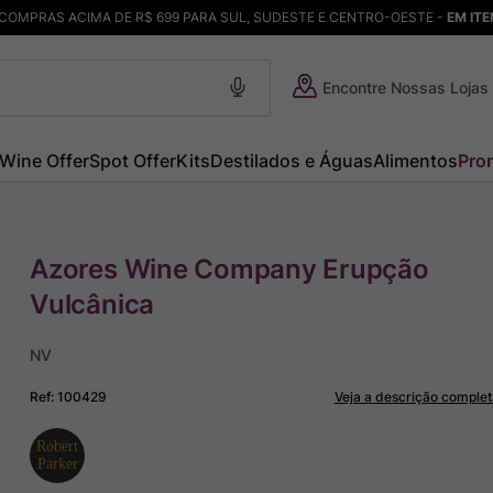
COMPRAS ACIMA DE R$ 699 PARA SUL, SUDESTE E CENTRO-OESTE -
EM IT
Encontre Nossas Lojas
Wine Offer
Spot Offer
Kits
Destilados e Águas
Alimentos
Pro
Azores Wine Company Erupção
Vulcânica
NV
Ref
:
100429
Veja a descrição complet