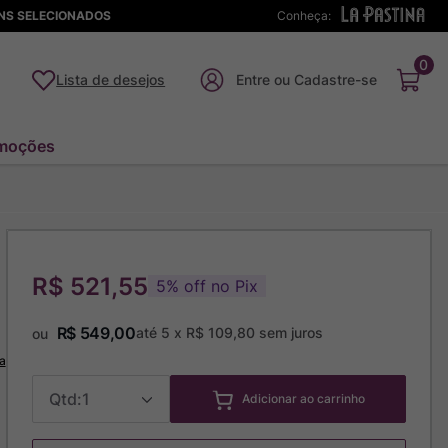
ENS SELECIONADOS
Conheça:
0
Lista de desejos
moções
R$ 521,55
5
%
off no Pix
R$
549
,
00
até
5
x
R$
109
,
80
sem juros
ou
a
1
Adicionar ao carrinho