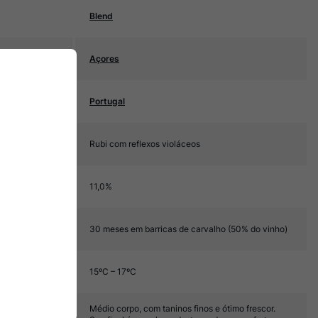
Blend
Açores
Portugal
Rubi com reflexos violáceos
11,0%
30 meses em barricas de carvalho (50% do vinho)
15ºC – 17ºC
Médio corpo, com taninos finos e ótimo frescor.