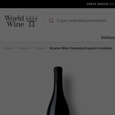
FRETE GRÁTIS
EM 
O que você está procurando?
Termos mais buscados
Vinhos
Maçanita
1
º
Vinhos
Tintos
Azores Wine Company Erupção Vulcânica
Bodega Garzon
2
º
Pinot Noir
3
º
Barolo
4
º
Pacalet
5
º
Garzon
6
º
Chablis
7
º
Champagne
8
º
Rocim
9
º