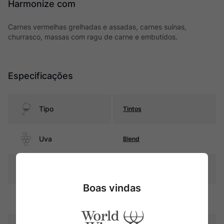
Harmonize com
Carnes vermelhas grelhadas e assadas, carnes suínas,
churrasco, massas com ragu de carne e embutidos.
Especificações
Tipo
Tintos
Uva
Blend
Produtor
Maçanita
Boas vindas
Região
Douro