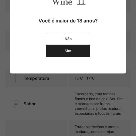
Pais
Portugal
Rubi intenso com reflexos
Você é maior de 18 anos?
Cor
violáceos
Graduação Alcóoli
Não
14,5%
ca
Sim
18 meses (70% carvalho
Amadurecimento
francês e 30% cubas de inox)
Temperatura
15ºC – 17ºC
Encorpado, com taninos
firmes e boa acidez. Seu final
Sabor
é marcado por frutas
vermelhas e pretas maduras,
especiarias e toques florais
Frutas vermelhas e pretas
maduras, como cerejas