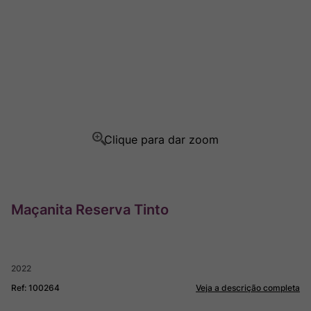
Ver Sacrum
8
º
Rocim
9
º
Champagne
10
º
Maçanita Reserva Tinto
2022
Ref
:
100264
Veja a descrição completa