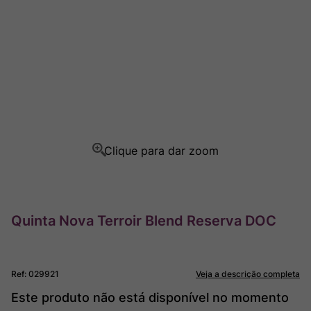
Champagne
8
º
Rocim
9
º
Ver Sacrum
10
º
Quinta Nova Terroir Blend Reserva DOC
Ref
:
029921
Veja a descrição completa
Este produto não está disponível no momento