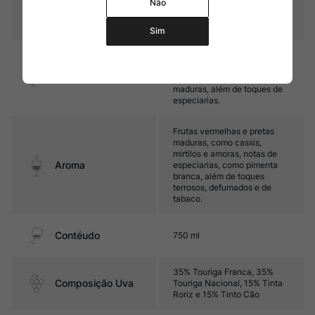
Não
Temperatura
16ºC – 18ºC
Sim
Encorpado, com taninos
firmes e boa acidez. Seu final
Sabor
é marcado por frutas pretas
maduras, além de toques de
especiarias.
Frutas vermelhas e pretas
maduras, como cassis,
mirtilos e amoras, notas de
Aroma
especiarias, como pimenta
branca, além de toques
terrosos, defumados e de
tabaco.
Contéudo
750 ml
35% Touriga Franca, 35%
Composição Uva
Touriga Nacional, 15% Tinta
Roriz e 15% Tinto Cão