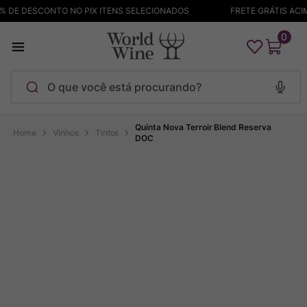
 DE DESCONTO NO PIX ITENS SELECIONADOS
FRETE GRÁTIS ACIMA
0
O que você está procurando?
Termos mais buscados
Quinta Nova Terroir Blend Reserva
Vinhos
Tintos
DOC
Maçanita
1
º
Bodega Garzon
2
º
Pinot Noir
3
º
Barolo
4
º
Pacalet
5
º
Garzon
6
º
Chablis
7
º