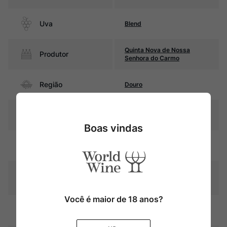
Uva
Blend
Quinta Nova de Nossa
Produtor
Senhora do Carmo
Região
Douro
Pais
Portugal
Boas vindas
Rubi intenso com reflexos
Cor
violáceos
Graduação Alcóoli
14,0%
ca
Você é maior de 18 anos?
9 meses em barricas de
Amadurecimento
carvalho francês