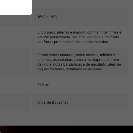
16ºC – 18ºC
Encorpado, intenso e maduro, com taninos firmes e
grande persistência. Seu final de boca é marcado
por frutas pretas maduras e notas tostadas.
Frutas pretas maduras, como amoras, mirtilos e
ameixas, especiarias, como pimentapreta e cravo-
da-Índia, notas balsâmicas e de eucalipto, além de
toques tostados, defumados e minerais
750 ml
Alicante Bouschet