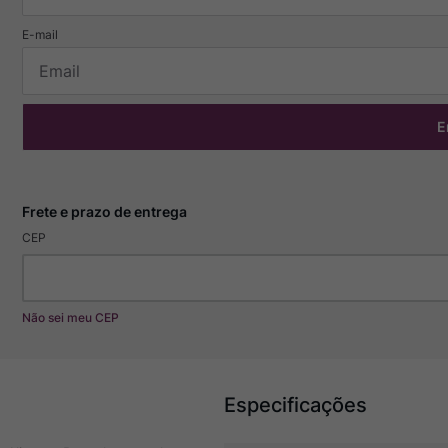
E
CEP
Não sei meu CEP
Especificações