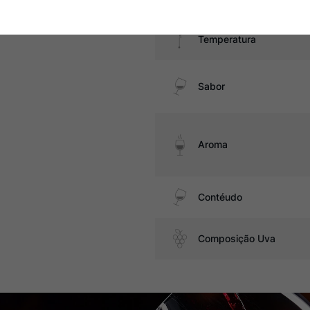
Temperatura
Sabor
Aroma
Contéudo
Composição Uva