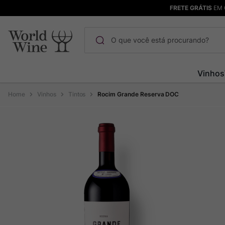
FRETE GRÁTIS
EM 
O que você está procurando?
Termos mais buscados
Vinhos
Maçanita
1
º
Vinhos
Tintos
Rocim Grande Reserva DOC
Pinot Noir
2
º
Bodega Garzon
3
º
Garzon
4
º
Chablis
5
º
Barolo
6
º
Pacalet
7
º
Champagne
8
º
Rocim
9
º