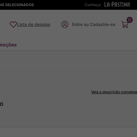
ENS SELECIONADOS
Conheça:
0
Lista de desejos
moções
Veja a descrição completa
to