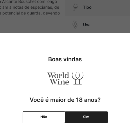
te Alicante Bouschet com longo
clam a notas de especiarias, de
Tipo
de potencial de guarda, devendo
Uva
Produtor
uínas, pratos com cogumelos,
Boas vindas
Região
Pais
Cor
Você é maior de 18 anos?
Graduação Alcóolica
Não
Sim
Amadurecimento