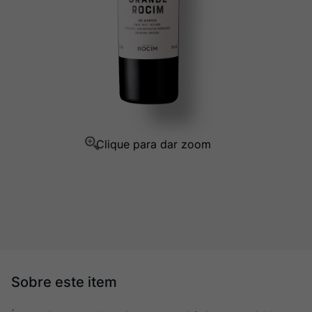
Ver Sacrum
10
º