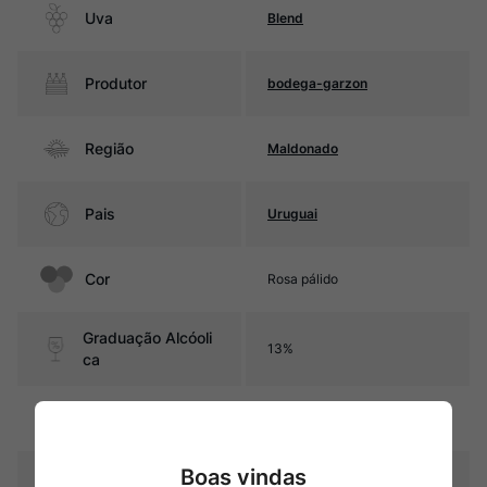
Uva
Blend
Produtor
bodega-garzon
Região
Maldonado
Pais
Uruguai
Cor
Rosa pálido
Graduação Alcóoli
13%
ca
3 a 6 meses sobre as lias em
Amadurecimento
tanques de aço inox
Boas vindas
Temperatura
10ºC – 12ºC