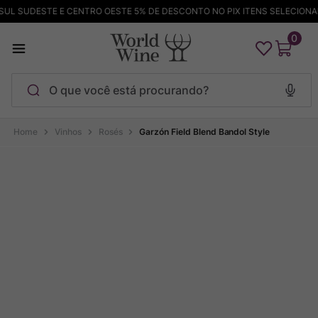
 SUDESTE E CENTRO OESTE 5% DE DESCONTO NO PIX ITENS SELECIONADOS
0
O que você está procurando?
Termos mais buscados
Vinhos
Rosés
Garzón Field Blend Bandol Style
Maçanita
1
º
Pinot Noir
2
º
Bodega Garzon
3
º
Garzon
4
º
Chablis
5
º
Barolo
6
º
Pacalet
7
º