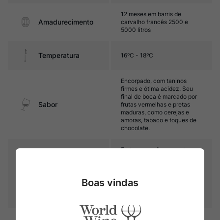
12 meses em barris de
Amadurecimento
carvalho francês 2500 e
5000 litros
Temperatura
16ºC - 18ºC
Encorpado, com taninos
firmes e ótima acidez. Seu
final de boca é marcado por
Sabor
frutas vermelhas e pretas
maduras, como cerejas e
amoras, tabaco e toques de
chocolate.
Frutas vermelhas e pretas
maduras, como cerejas,
amoras e ameixas, notas de
Aroma
especiarias, como pimenta-
Boas vindas
preta e cravo-da- Índia, além
de toques terrosos, de
tabaco, chocolate e couro.