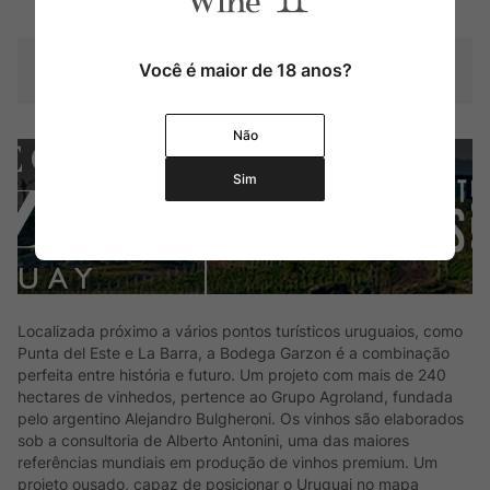
Contéudo
750 ml
Você é maior de 18 anos?
Composição Uva
Cabernet Franc
Não
Sim
Localizada próximo a vários pontos turísticos uruguaios, como
Punta del Este e La Barra, a Bodega Garzon é a combinação
perfeita entre história e futuro. Um projeto com mais de 240
hectares de vinhedos, pertence ao Grupo Agroland, fundada
pelo argentino Alejandro Bulgheroni. Os vinhos são elaborados
sob a consultoria de Alberto Antonini, uma das maiores
referências mundiais em produção de vinhos premium. Um
projeto ousado, capaz de posicionar o Uruguai no mapa