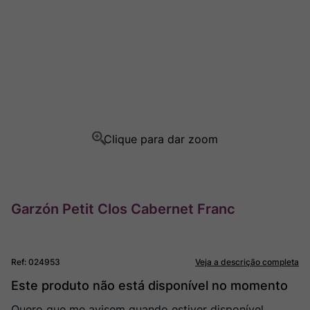
Ver Sacrum
8
º
Rocim
9
º
Champagne
10
º
Garzón Petit Clos Cabernet Franc
Ref
:
024953
Veja a descrição completa
Este produto não está disponível no momento
Quero que me avisem quando estiver disponível