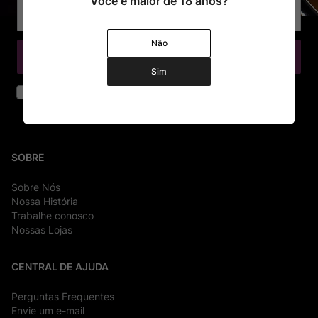
Você é maior de 18 anos?
Não
Cadastrar
Sim
Declaro que li e aceito os termos de segurança e privacidade
SOBRE
Sobre Nós
Nossa História
Trabalhe conosco
Nossas Lojas
CENTRAL DE AJUDA
Perguntas Frequentes
Envie um e-mail