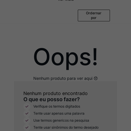
Ver Sacrum
8
º
Rocim
9
º
Ordernar
por
Champagne
10
º
Oops!
Nenhum produto encontrado