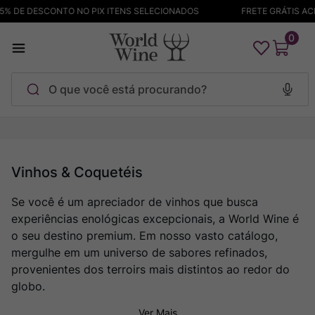
5% DE DESCONTO NO PIX ITENS SELECIONADOS
FRETE GRÁTIS ACI
0
O que você está procurando?
Termos mais buscados
Maçanita
1
º
Vinhos & Coquetéis
Pinot Noir
2
º
Se você é um apreciador de vinhos que busca
Barolo
3
º
experiências enológicas excepcionais, a World Wine é
Garzon
4
º
o seu destino premium. Em nosso vasto catálogo,
mergulhe em um universo de sabores refinados,
Chablis
5
º
provenientes dos terroirs mais distintos ao redor do
Bodega Garzon
6
º
globo.
Pacalet
7
º
Ver Mais