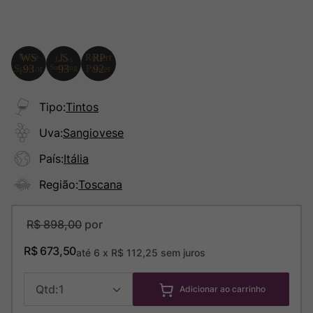
Tipo
:
Tintos
Uva
:
Sangiovese
País
:
Itália
Região
:
Toscana
R$
898
,
00
R$
673
,
50
até
6
x
R$
112
,
25
sem juros
1
Adicionar ao carrinho