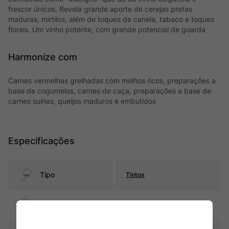
frescor únicos. Revela grande aporte de cerejas pretas
maduras, mirtilos, além de toques de canela, tabaco e toques
florais. Um vinho potente, com grande potencial de guarda
Harmonize com
Carnes vermelhas grelhadas com molhos ricos, preparações a
base de cogumelos, carnes de caça, preparações a base de
carnes suínas, queijos maduros e embutidos
Especificações
Tipo
Tintos
Uva
Sangiovese