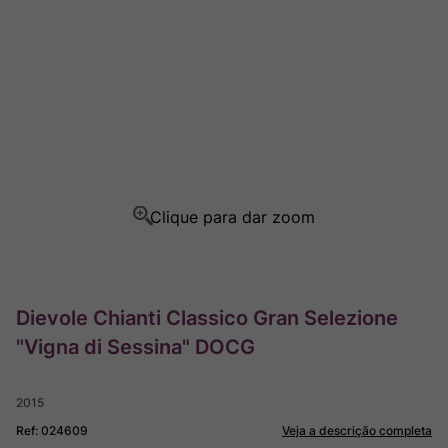
Champagne
8
º
Rocim
9
º
Ver Sacrum
10
º
Dievole Chianti Classico Gran Selezione
"Vigna di Sessina" DOCG
2015
Ref
:
024609
Veja a descrição completa