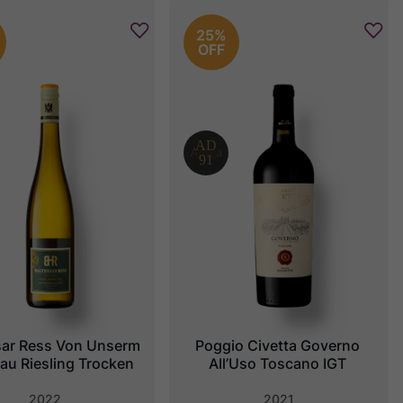
25%
OFF
sar Ress Von Unserm 
Poggio Civetta Governo 
au Riesling Trocken
All’Uso Toscano IGT
2022
2021