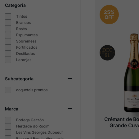
Categoria
Ver Sacrum
10
º
25%
Tintos
OFF
Brancos
Rosés
Espumantes
Sobremesa
Fortificados
Destilados
Laranjas
Subcategoria
coqueteis prontos
Marca
Crémant de Bo
Bodega Garzón
Grande Cuvé
Herdade do Rocim
Les Vins Georges Duboeuf
Bisquertt Family Vineyards