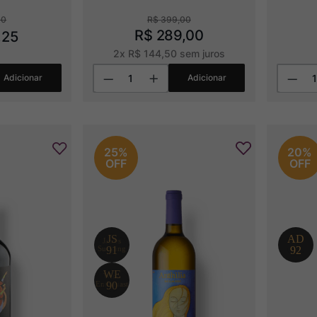
00
R$
399
,
00
R$
289
,
00
,
25
2
x
R$
144
,
50
sem juros
Adicionar
Adicionar
25%
20%
OFF
OFF