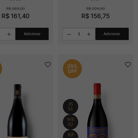
R$
269
,
00
R$
209
,
00
R$
161
,
40
R$
156
,
75
Adicionar
Adicionar
25%
OFF