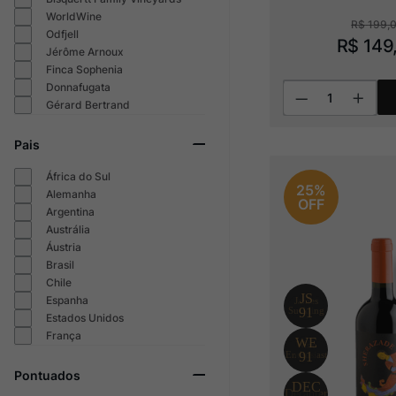
WorldWine
R$
199
,
Odfjell
R$
149
Jérôme Arnoux
Finca Sophenia
Donnafugata
Gérard Bertrand
Pais
África do Sul
25%
Alemanha
OFF
Argentina
Austrália
Áustria
Brasil
Chile
Espanha
Estados Unidos
França
Pontuados