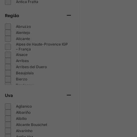
Antica Fratta
Região
Abruzzo
Alentejo
Alicante
Alpes de Haute-Provence IGP
– França
Alsace
Arribes
Arribes del Duero
Beaujolais
Bierzo
Bordeaux
Uva
Aglianico
Albariño
Albillo
Alicante Bouschet
Alvarinho
Antão Vaz