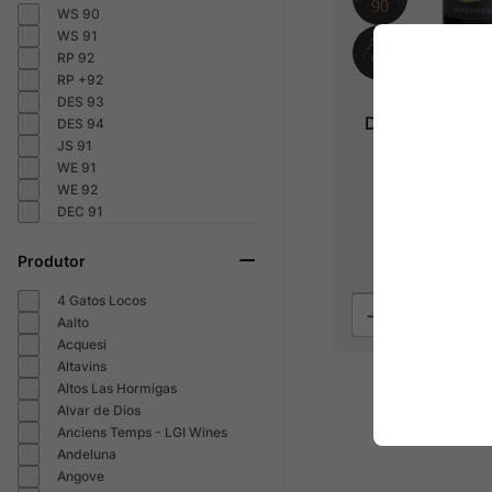
WS 90
WS 91
RP 92
RP +92
DES 93
Donnafugata S
DES 94
Nero d'Avo
JS 91
WE 91
2022
WE 92
DEC 91
R$
259
,
R$
194
Produtor
4 Gatos Locos
Aalto
Acquesi
Altavins
Altos Las Hormigas
Alvar de Dios
Anciens Temps - LGI Wines
Andeluna
Angove