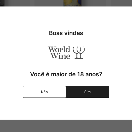
Boas vindas
herazade 
Donnafugata Anthìlia DOC
Fa
la DOC
Bour
"
2023
00
R$
236
,
00
,
25
R$
177
,
00
Você é maior de 18 anos?
2
x
Adicionar
Adicionar
Não
Sim