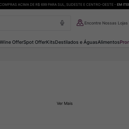
COMPRAS ACIMA DE R$ 699 PARA SUL, SUDESTE E CENTRO-OESTE -
EM IT
Encontre Nossas Lojas
Wine Offer
Spot Offer
Kits
Destilados e Águas
Alimentos
Pro
Ver Mais