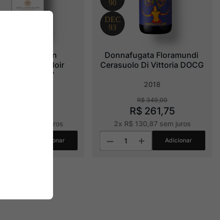
mille Perrachon 
Donnafugata Floramundi 
gogne Pinot Noir 
Cerasuolo Di Vittoria DOCG
Vieilles Vignes"
2024
2018
R$
338
,
00
R$
349
,
00
R$
270
,
40
R$
261
,
75
R$
135
,
20
sem juros
2
x
R$
130
,
87
sem juros
Adicionar
Adicionar