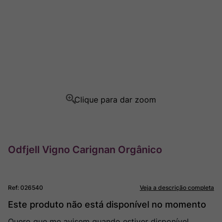
Champagne
8
º
Rocim
9
º
Ver Sacrum
10
º
Odfjell Vigno Carignan Orgânico
Ref
:
026540
Veja a descrição completa
Este produto não está disponível no momento
Quero que me avisem quando estiver disponível