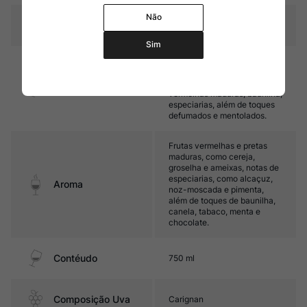
Não
Temperatura
16ºC - 18ºC
Sim
Encorpado, com taninos
maduros e ótimo frescor. Seu
final é marcado por frutas
Sabor
vermelhas maduras, baunilha,
especiarias, além de toques
defumados e mentolados.
Frutas vermelhas e pretas
maduras, como cereja,
groselha e ameixas, notas de
especiarias, como alcaçuz,
Aroma
noz-moscada e pimenta,
além de toques de baunilha,
canela, tabaco, menta e
chocolate.
Contéudo
750 ml
Composição Uva
Carignan