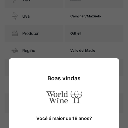
Uva
Carignan/Mazuelo
Produtor
Odfjell
Região
Valle del Maule
Pais
Chile
Boas vindas
Rubi intenso com reflexos
Cor
violáceos
Graduação Alcóoli
14,5%
ca
Você é maior de 18 anos?
24 meses em barricas de
Amadurecimento
carvalho francês