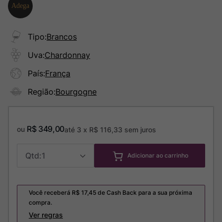
Tipo
:
Brancos
Uva
:
Chardonnay
País
:
França
Região
:
Bourgogne
R$
349
,
00
ou
até
3
x
R$
116
,
33
sem juros
1
Adicionar ao carrinho
Você receberá R$
17,45
de Cash Back para a sua próxima
compra.
Ver regras