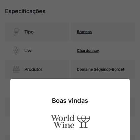
Especificações
Tipo
Brancos
Uva
Chardonnay
Produtor
Domaine Séguinot-Bordet
Região
Bourgogne
Boas vindas
Pais
França
Amarelo palha com reflexos
Cor
dourados