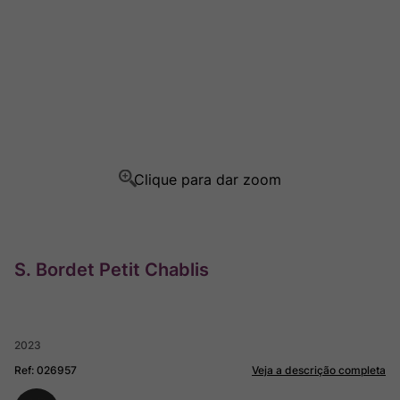
Rocim
8
º
Ver Sacrum
9
º
Champagne
10
º
S. Bordet Petit Chablis
2023
Ref
:
026957
Veja a descrição completa