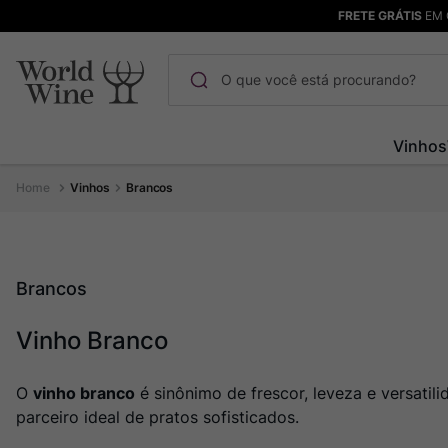
FRETE GRÁTIS
EM 
O que você está procurando?
Termos mais buscados
Vinhos
Maçanita
1
º
Vinhos
Brancos
Pinot Noir
2
º
Bodega Garzon
3
º
Garzon
4
º
Brancos
Chablis
5
º
Vinho Branco
Barolo
6
º
Pacalet
7
º
O
vinho branco
é sinônimo de frescor, leveza e versatil
Champagne
8
º
parceiro ideal de pratos sofisticados.
Rocim
9
º