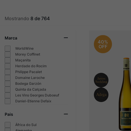
Ver Sacrum
10
º
Mostrando
8 de 764
Marca
40%
OFF
WorldWine
Morey Coffinet
Maçanita
Herdade do Rocim
Philippe Pacalet
Domaine Laroche
Bodega Garzón
Quinta da Calçada
Les Vins Georges Duboeuf
Daniel-Etienne Defaix
Pais
África do Sul
Alemanha