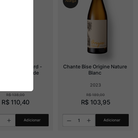
beau Colombard - 
Chante Bise Origine Nature 
rdonnay Grande 
Blanc
Réserve
2024
2023
R$
138
,
00
R$
189
,
00
R$
110
,
40
R$
103
,
95
Adicionar
Adicionar