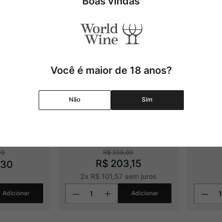
Boas vindas
Você é maior de 18 anos?
Não
Sim
 Gentil
Weinrieder Ried 
Gran
Bockgärten Riesling
Cha
2019
00
R$
239
,
00
R$
203
,
15
30
2
x
R$
101
,
57
sem juros
Adicionar
Adicionar