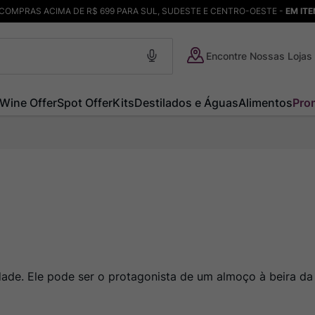
COMPRAS ACIMA DE R$ 699 PARA SUL, SUDESTE E CENTRO-OESTE -
EM IT
Encontre Nossas Lojas
Wine Offer
Spot Offer
Kits
Destilados e Águas
Alimentos
Pro
idade. Ele pode ser o protagonista de um almoço à beira da 