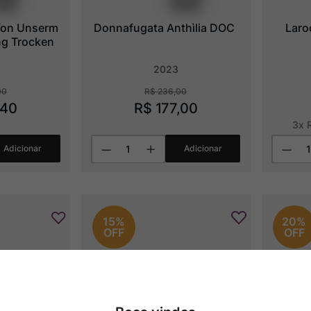
Von Unserm 
Donnafugata Anthìlia DOC
Laro
ng Trocken
2023
00
R$
236
,
00
40
R$
177
,
00
3
x
Adicionar
Adicionar
15%
20%
OFF
OFF