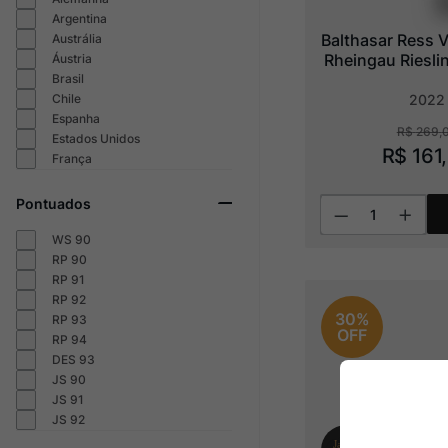
Argentina
Balthasar Ress 
Austrália
Rheingau Riesli
Áustria
Brasil
Chile
2022
Espanha
R$
269
,
Estados Unidos
R$
161
,
França
Pontuados
WS 90
RP 90
RP 91
RP 92
30%
RP 93
OFF
RP 94
DES 93
JS 90
JS 91
JS 92