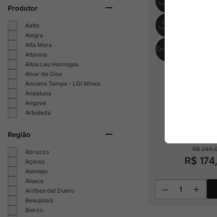
Produtor
Aalto
Alegra
Alta Mora
Altavins
Altos Las Hormigas
Alvar de Dios
Anciens Temps - LGI Wines
Andeluna
Angove
Famille Hugel
Arboleda
2022
Região
R$
249
,
Abruzzo
R$
174
,
Açores
Alentejo
Alsace
Arribes del Duero
Beaujolais
Bierzo