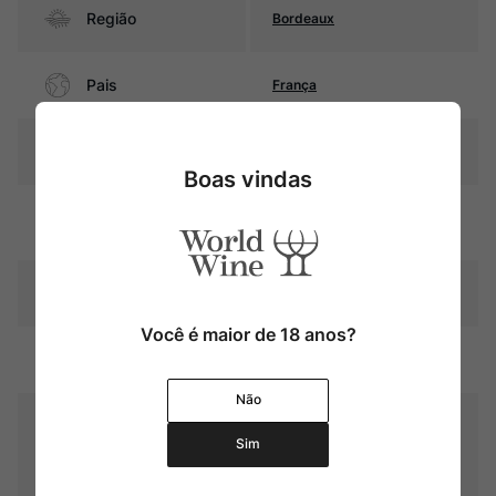
Região
Bordeaux
Pais
França
Rubi intenso com reflexos
Cor
violáceos
Boas vindas
Graduação Alcóoli
13,5%
ca
Amadurecimento
Sem estágio em carvalho
Você é maior de 18 anos?
Temperatura
16ºC – 18ºC
Não
Médio corpo, com taninos
maduros e boa acidez. Seu
Sim
Sabor
final é marcado por frutas
vermelhas e pretas maduras
e toques de especiarias.