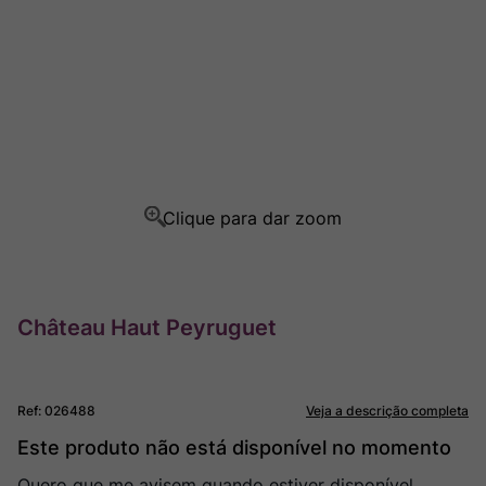
Rocim
8
º
Ver Sacrum
9
º
Champagne
10
º
Château Haut Peyruguet
Ref
:
026488
Veja a descrição completa
Este produto não está disponível no momento
Quero que me avisem quando estiver disponível