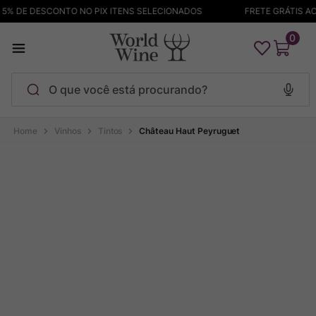
% DE DESCONTO NO PIX ITENS SELECIONADOS
FRETE GRÁTIS ACI
0
O que você está procurando?
Termos mais buscados
Vinhos
Tintos
Château Haut Peyruguet
Maçanita
1
º
Pinot Noir
2
º
Barolo
3
º
Chablis
4
º
Bodega Garzon
5
º
Garzon
6
º
Pacalet
7
º