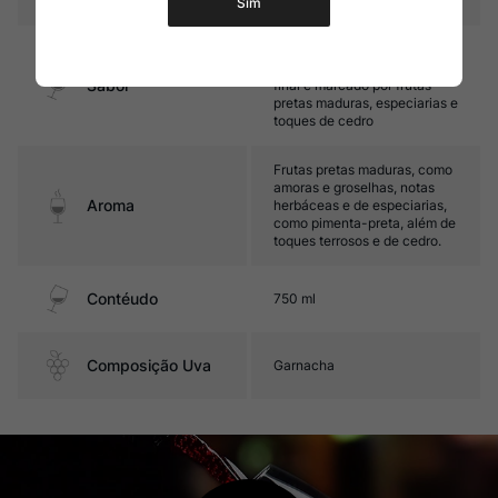
Sim
Encorpado, com taninos
maduros e boa acidez. Seu
Sabor
final é marcado por frutas
pretas maduras, especiarias e
toques de cedro
Frutas pretas maduras, como
amoras e groselhas, notas
Aroma
herbáceas e de especiarias,
como pimenta-preta, além de
toques terrosos e de cedro.
Contéudo
750 ml
Composição Uva
Garnacha