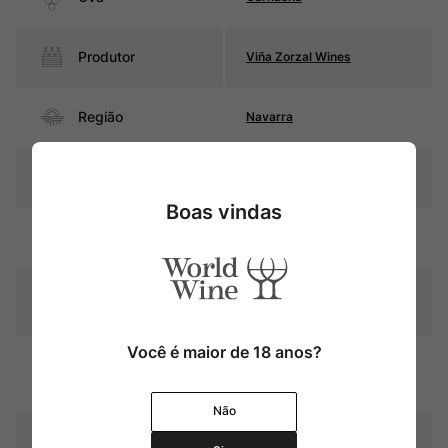
Produtor
Viña Zorzal Wines
Região
Navarra
Pais
Espanha
Boas vindas
Rubi intenso com reflexos
Cor
violáceo
Graduação Alcóoli
14%
ca
Você é maior de 18 anos?
9 meses em barricas de
Amadurecimento
carvalho francês e 2 meses
em foudres de 4500 litros
Não
Temperatura
15ºC – 17ºC