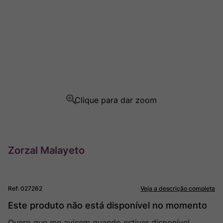
Champagne
8
º
Rocim
9
º
Ver Sacrum
10
º
Zorzal Malayeto
Ref
:
027262
Veja a descrição completa
Este produto não está disponível no momento
Quero que me avisem quando estiver disponível