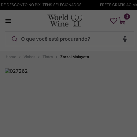
DE DESCONTO NO PIX ITENS SELECIONADOS
FRETE GRÁTIS ACIMA 
0
O que você está procurando?
Termos mais buscados
Vinhos
Tintos
Zorzal Malayeto
Maçanita
1
º
Pinot Noir
2
º
Bodega Garzon
3
º
Garzon
4
º
Chablis
5
º
Barolo
6
º
Pacalet
7
º