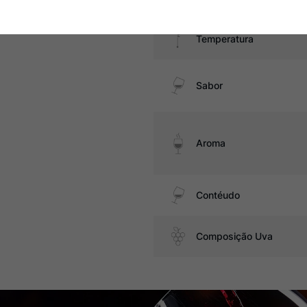
Temperatura
Sabor
Aroma
Contéudo
Composição Uva