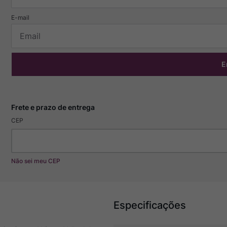
E
CEP
Não sei meu CEP
Especificações