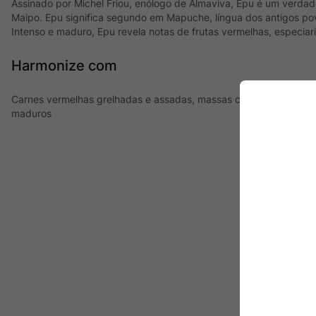
Assinado por Michel Friou, enólogo de Almaviva, Epu é um verdade
Maipo. Epu significa segundo em Mapuche, língua dos antigos p
Intenso e maduro, Epu revela notas de frutas vermelhas, especiar
Harmonize com
Carnes vermelhas grelhadas e assadas, massas com ragu de carne
maduros