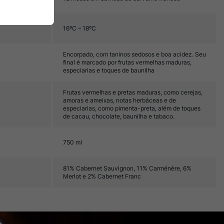
16ºC – 18ºC
Encorpado, com taninos sedosos e boa acidez. Seu
final é marcado por frutas vermelhas maduras,
especiarias e toques de baunilha
Frutas vermelhas e pretas maduras, como cerejas,
amoras e ameixas, notas herbáceas e de
especiarias, como pimenta-preta, além de toques
de cacau, chocolate, baunilha e tabaco.
750 ml
81% Cabernet Sauvignon, 11% Carménère, 6%
Merlot e 2% Cabernet Franc