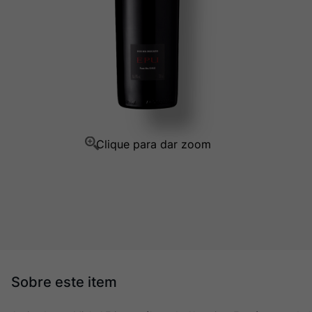
Ver Sacrum
10
º