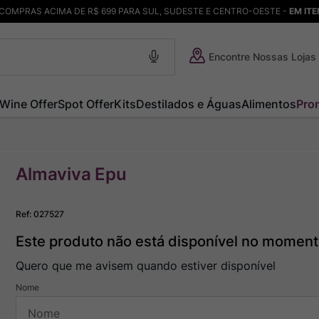
COMPRAS ACIMA DE R$ 699 PARA SUL, SUDESTE E CENTRO-OESTE -
EM IT
Encontre Nossas Lojas
Wine Offer
Spot Offer
Kits
Destilados e Águas
Alimentos
Pro
Almaviva Epu
Ref
:
027527
Este produto não está disponível no momen
Quero que me avisem quando estiver disponível