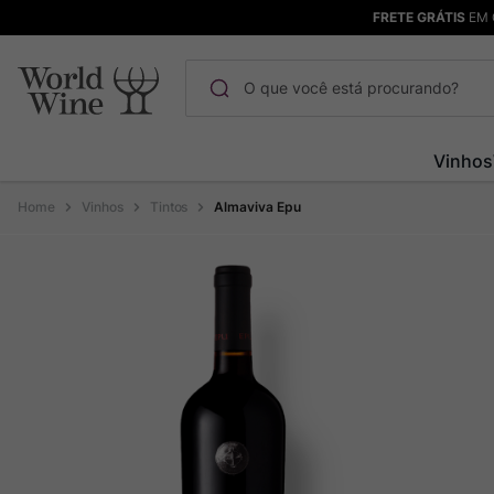
FRETE GRÁTIS
EM 
O que você está procurando?
Termos mais buscados
Vinhos
Maçanita
1
º
Vinhos
Tintos
Almaviva Epu
Pinot Noir
2
º
Bodega Garzon
3
º
Garzon
4
º
Chablis
5
º
Barolo
6
º
Pacalet
7
º
Champagne
8
º
Rocim
9
º