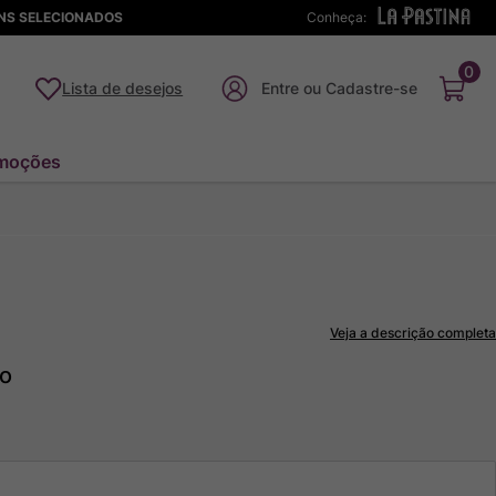
ENS SELECIONADOS
Conheça:
0
Lista de desejos
moções
Veja a descrição completa
to