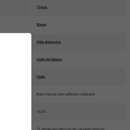
Tintos
Blend
Viña Almaviva
Valle del Maipo
Chile
Rubi intenso com reflexos violáceos
15,0%
12 meses em barricas de carvalho francês