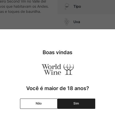
iro Second Vin no Valle del
ovos que habitavam os Andes.
Tipo
ias e toques de baunilha.
Uva
, carnes suínas e queijos
Produtor
Boas vindas
Região
Pais
Cor
Você é maior de 18 anos?
Graduação Alcóolica
Não
Sim
Amadurecimento