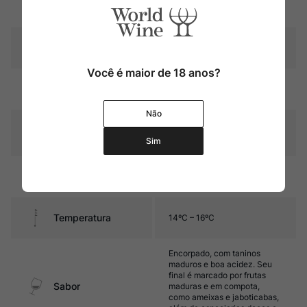
Região
Porto (Douro)
Pais
Portugal
Você é maior de 18 anos?
Rubi intenso com reflexos
Cor
púrpura
Não
Graduação Alcóoli
20,0%
ca
Sim
24 meses em barricas de
Amadurecimento
carvalho
Temperatura
14ºC – 16ºC
Encorpado, com taninos
maduros e boa acidez. Seu
final é marcado por frutas
Sabor
maduras e em compota,
como ameixas e jaboticabas,