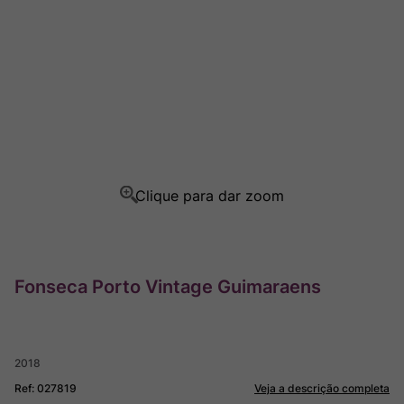
Ver Sacrum
8
º
Rocim
9
º
Champagne
10
º
Fonseca Porto Vintage Guimaraens
2018
Ref
:
027819
Veja a descrição completa