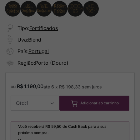
Tipo
:
Fortificados
Uva
:
Blend
País
:
Portugal
Região
:
Porto (Douro)
R$
1
.
190
,
00
ou
até
6
x
R$
198
,
33
sem juros
1
Adicionar ao carrinho
Você receberá R$
59,50
de Cash Back para a sua
próxima compra.