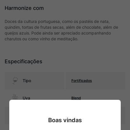
Harmonize com
Doces da cultura portuguesa, como os pastéis de nata,
quindim, tortas de frutas secas, além de chocolate, além de
queijos azuis. Pode ainda ser apreciado acompanhando
charutos ou como vinho de meditação.
Especificações
Tipo
Fortificados
Uva
Blend
Produtor
Fonseca
Boas vindas