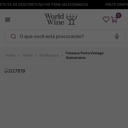
E 5% DE DESCONTO NO PIX ITENS SELECIONADOS
FRETE GRÁTIS A
0
O que você está procurando?
Termos mais buscados
Fonseca Porto Vintage
Vinhos
Fortificados
Guimaraens
Maçanita
1
º
Pinot Noir
2
º
Barolo
3
º
Garzon
4
º
Chablis
5
º
Pacalet
6
º
Bodega Garzon
7
º