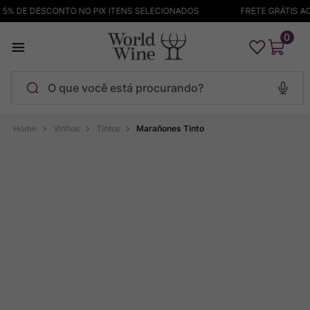
% DE DESCONTO NO PIX ITENS SELECIONADOS
FRETE GRÁTIS ACI
0
O que você está procurando?
Termos mais buscados
Vinhos
Tintos
Marañones Tinto
Maçanita
1
º
Pinot Noir
2
º
Barolo
3
º
Chablis
4
º
Garzon
5
º
Pacalet
6
º
Bodega Garzon
7
º