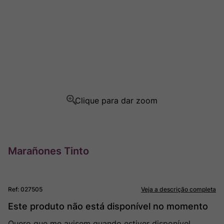
Ver Sacrum
8
º
Champagne
9
º
Rocim
10
º
Marañones Tinto
Ref
:
027505
Veja a descrição completa
Este produto não está disponível no momento
Quero que me avisem quando estiver disponível