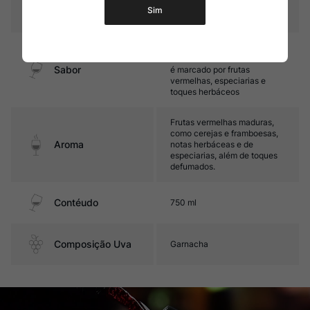
Sim
Temperatura
16ºC – 18ºC
Médio corpo, com taninos
firmes e boa acidez. Seu final
Sabor
é marcado por frutas
vermelhas, especiarias e
toques herbáceos
Frutas vermelhas maduras,
como cerejas e framboesas,
Aroma
notas herbáceas e de
especiarias, além de toques
defumados.
Contéudo
750 ml
Composição Uva
Garnacha