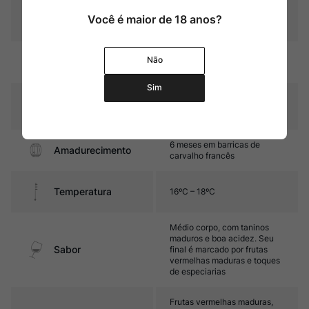
Você é maior de 18 anos?
Pais
Itália
Rubi intenso com reflexos
Não
Cor
violáceos
Sim
Graduação Alcóoli
14%
ca
6 meses em barricas de
Amadurecimento
carvalho francês
Temperatura
16ºC – 18ºC
Médio corpo, com taninos
maduros e boa acidez. Seu
Sabor
final é marcado por frutas
vermelhas maduras e toques
de especiarias
Frutas vermelhas maduras,