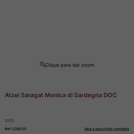
Ver Sacrum
8
º
Rocim
9
º
Champagne
10
º
Atzei Saragat Monica di Sardegna DOC
2023
Ref
:
028030
Veja a descrição completa