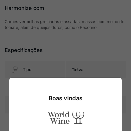
Harmonize com
Carnes vermelhas grelhadas e assadas, massas com molho de
tomate, além de queijos duros, como o Pecorino
Especificações
Tipo
Tintos
Uva
Monica
Boas vindas
Produtor
Cantine Atzei
Região
Sardegna