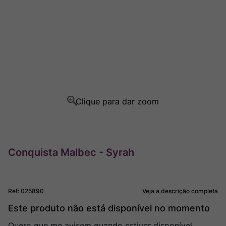
Ver Sacrum
8
º
Rocim
9
º
Champagne
10
º
Conquista Malbec - Syrah
Ref
:
025890
Veja a descrição completa
Este produto não está disponível no momento
Quero que me avisem quando estiver disponível