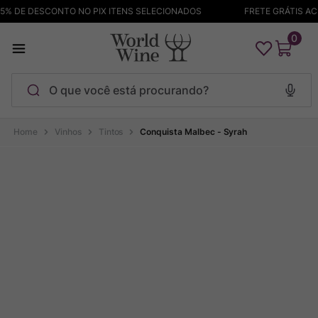
% DE DESCONTO NO PIX ITENS SELECIONADOS
FRETE GRÁTIS ACIM
0
O que você está procurando?
Termos mais buscados
Vinhos
Tintos
Conquista Malbec - Syrah
Maçanita
1
º
Pinot Noir
2
º
Barolo
3
º
Garzon
4
º
Chablis
5
º
Bodega Garzon
6
º
Pacalet
7
º