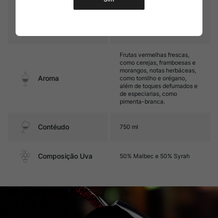
finos e ótima acidez. Seu
final é complexo e marcado
Sabor
por frutas vermelhas frescas,
especiarias e toques
herbáceos.
Frutas vermelhas frescas,
como cerejas, framboesas e
morangos, notas herbáceas,
Aroma
como tomilho e orégano,
além de toques defumados e
de especiarias, como
pimenta-branca.
Contéudo
750 ml
Composição Uva
50% Malbec e 50% Syrah