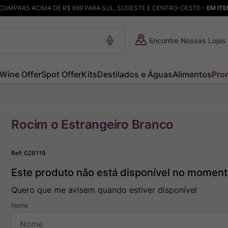
COMPRAS ACIMA DE R$ 699 PARA SUL, SUDESTE E CENTRO-OESTE -
EM IT
Encontre Nossas Lojas
Wine Offer
Spot Offer
Kits
Destilados e Águas
Alimentos
Pro
Rocim o Estrangeiro Branco
Ref
:
028119
Este produto não está disponível no momen
Quero que me avisem quando estiver disponível