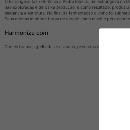
O Estrangeiro faz referência à Pedro Ribeiro, um estrangeiro no 
não exploradas e de baixa produção, e como resultado, produziu 
elegância e estrutura. No final da fermentação o vinho foi submet
Seus aromas lembram frutas de caroço como maçã e pera com to
Harmonize com
Carnes brancas grelhadas e assadas, pescados e frutos do mar, a