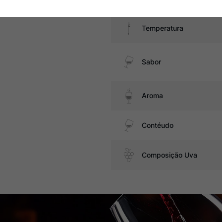
Temperatura
Sabor
Aroma
Contéudo
Composição Uva