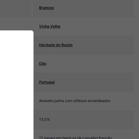
Brancos
Vinha Velha
Herdade do Rocim
Dão
Portugal
Amarelo palha com reflexos esverdeados
13,0%
12 meses em barricas de carvalho francês