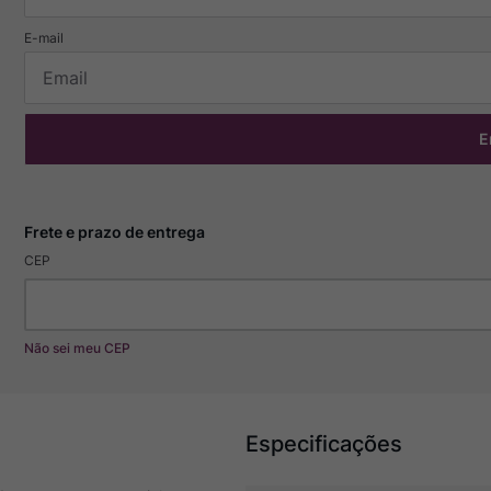
E
CEP
Não sei meu CEP
Especificações