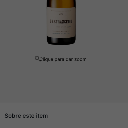
Champagne
10
º