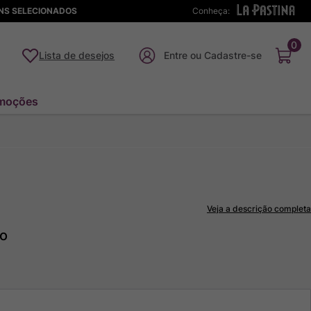
ENS SELECIONADOS
Conheça:
0
Lista de desejos
moções
Veja a descrição completa
to