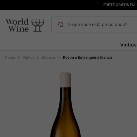
FRETE GRÁTIS
EM 
O que você está procurando?
Termos mais buscados
Vinhos
Maçanita
1
º
Vinhos
Brancos
Rocim o Estrangeiro Branco
Pinot Noir
2
º
Barolo
3
º
Garzon
4
º
Chablis
5
º
Bodega Garzon
6
º
Pacalet
7
º
Ver Sacrum
8
º
Rocim
9
º