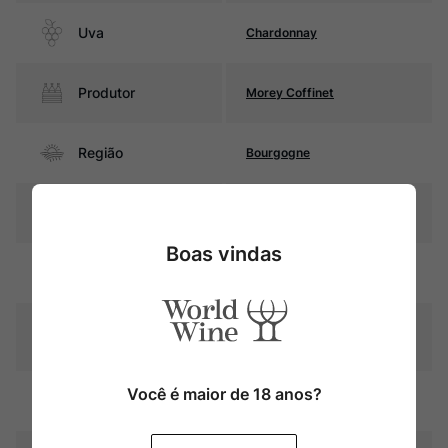
Uva
Chardonnay
Produtor
Morey Coffinet
Região
Bourgogne
Pais
França
Boas vindas
Amarelo palha com reflexos
Cor
esverdeados
Graduação Alcóoli
13,0%
ca
Você é maior de 18 anos?
15 meses em barricas de
Amadurecimento
carvalho (40% novas)