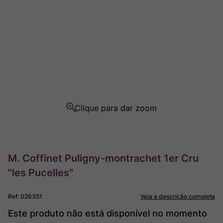
Rocim
8
º
Ver Sacrum
9
º
Champagne
10
º
M. Coffinet Puligny-montrachet 1er Cru
"les Pucelles"
Ref
:
026351
Veja a descrição completa
Este produto não está disponível no momento