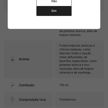
Não
Temperatura
10ºC – 12ºC
Sim
Médio corpo, com ótima
acidez, intensidade e textura.
Marcado por frutas tropicais,
Sabor
como abacaxi, cítricas, além
de pimenta-branca, além de
toques minerais.
Frutas tropicais, brancas e
cítricas maduras, como
abacaxi, limão e maçãs,
notas defumadas, de
Aroma
baunilha, especiarias, como
pimenta-branca e noz-
moscada, além de toques
minerais e de manteiga.
Contéudo
750 ml
Composição Uva
Chardonnay