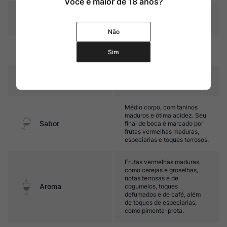
Você é maior de 18 anos?
Graduação Alcóoli
13%
ca
Não
20 meses em barricas de
Amadurecimento
Sim
carvalho.
Temperatura
15ºC – 17ºC
Médio corpo, com taninos
maduros e ótima acidez. Seu
Sabor
final de boca é marcado por
frutas vermelhas maduras,
especiarias e toques terrosos.
Frutas vermelhas maduras,
como cerejas e groselhas,
notas terrosas e de
Aroma
cogumelos, toques
defumados e de café, além
de toques de especiarias,
como pimenta-preta.