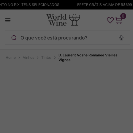
TO NO PIX ITENS SELECIONADOS
FRETE GRÁTIS ACIMA DE R$699 
0
O que você está procurando?
Termos mais buscados
D. Laurent Vosne Romanee Vieilles
Vinhos
Tintos
Vignes
Maçanita
1
º
Bodega Garzon
2
º
Pinot Noir
3
º
Barolo
4
º
Pacalet
5
º
Garzon
6
º
Chablis
7
º