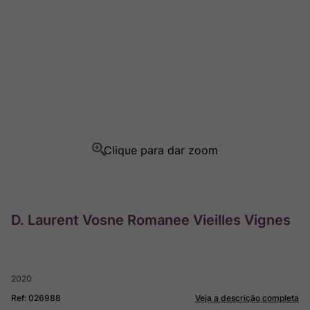
Champagne
8
º
Rocim
9
º
Ver Sacrum
10
º
D. Laurent Vosne Romanee Vieilles Vignes
2020
Ref
:
026988
Veja a descrição completa