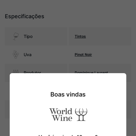
Especificações
Tipo
Tintos
Uva
Pinot Noir
Produtor
Dominique Laurent
Região
Bourgogne
Boas vindas
Pais
França
Rubi intenso com reflexos
Cor
granada