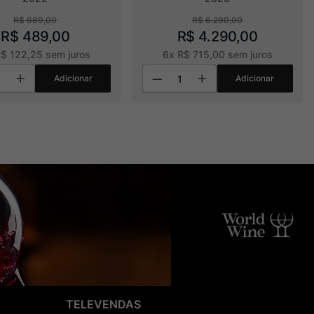
R$
689
,
00
R$
6
.
290
,
00
R$
489
,
00
R$
4
.
290
,
00
R$
122
,
25
sem juros
6
x
R$
715
,
00
sem juros
Adicionar
Adicionar
TELEVENDAS