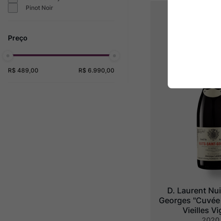
Pinot Noir
R$ 489,00
R$ 6.990,00
D. Laurent Nui
Georges "Cuvée 
Vieilles V
2020