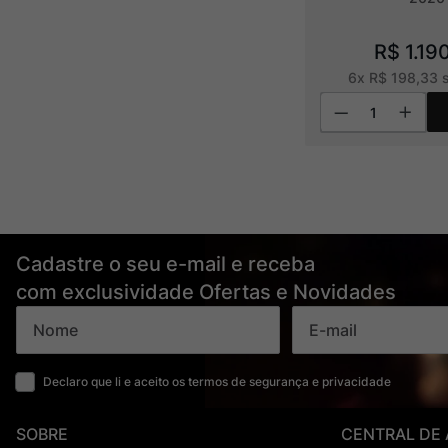
R$
1
.
19
6
x
R$
198
,
33
s
Cadastre o seu e-mail e receba
com exclusividade Ofertas e Novidades
Declaro que li e aceito os termos de segurança e privacidade
SOBRE
CENTRAL DE