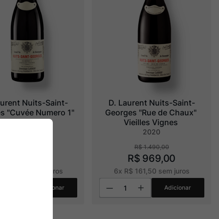
aurent Nuits-Saint-
D. Laurent Nuits-Saint-
s "Cuvée Numero 1" 
Georges "Rue de Chaux" 
Vieilles Vignes
Vieilles Vignes
2021
2020
R$
1
.
490
,
00
R$
1
.
290
,
00
R$
969
,
00
R$
215
,
00
sem juros
6
x
R$
161
,
50
sem juros
Adicionar
Adicionar