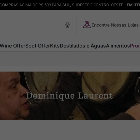
COMPRAS ACIMA DE R$ 699 PARA SUL, SUDESTE E CENTRO-OESTE -
EM IT
Encontre Nossas Lojas
Wine Offer
Spot Offer
Kits
Destilados e Águas
Alimentos
Pro