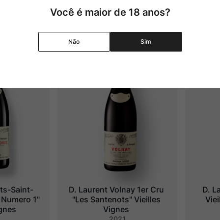
Você é maior de 18 anos?
29%
OFF
Não
Sim
ts-Saint-
D. Laurent Volnay 1er Cru 
D. L
Numero 1" 
"Les Santenots" Vieilles 
Viei
ignes
Vignes
2021