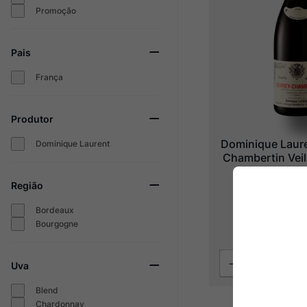
Promoção
Pais
França
Produtor
Dominique Laur
Dominique Laurent
Chambertin Veil
2021
Região
Bordeaux
R$
1
.
49
Bourgogne
6
x
R$
248
,
33
s
Uva
Blend
Chardonnay