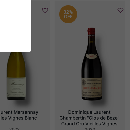
32%
OFF
aurent Marsannay 
Dominique Laurent 
lles Vignes Blanc
Chambertin "Clos de Bèze" 
Grand Cru Vieilles Vignes
2022
2020