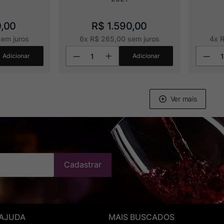
0
,
00
R$
1
.
590
,
00
em juros
6
x
R$
265
,
00
sem juros
4
x
Adicionar
Adicionar
Cadastrar
 AJUDA
MAIS BUSCADOS