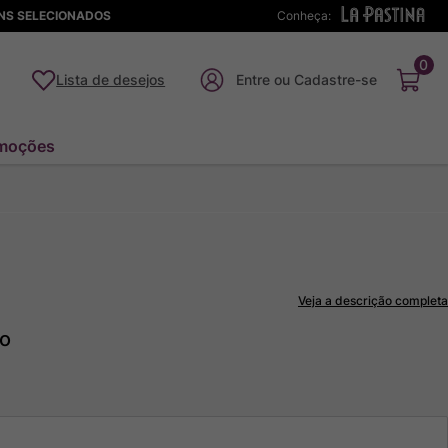
ENS SELECIONADOS
Conheça:
0
Lista de desejos
moções
Veja a descrição completa
to