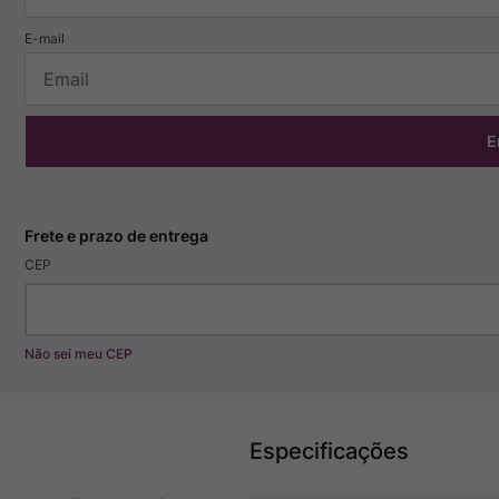
E
CEP
Não sei meu CEP
Especificações