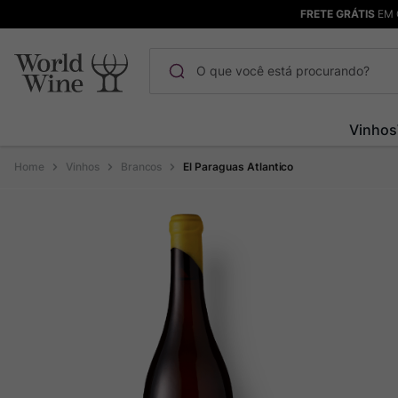
FRETE GRÁTIS
EM 
O que você está procurando?
Termos mais buscados
Vinhos
Maçanita
1
º
Vinhos
Brancos
El Paraguas Atlantico
Pinot Noir
2
º
Barolo
3
º
Chablis
4
º
Bodega Garzon
5
º
Garzon
6
º
Pacalet
7
º
Rocim
8
º
Ver Sacrum
9
º