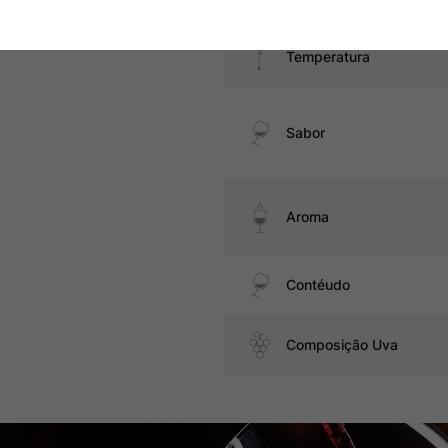
Temperatura
Sabor
Aroma
Contéudo
Composição Uva