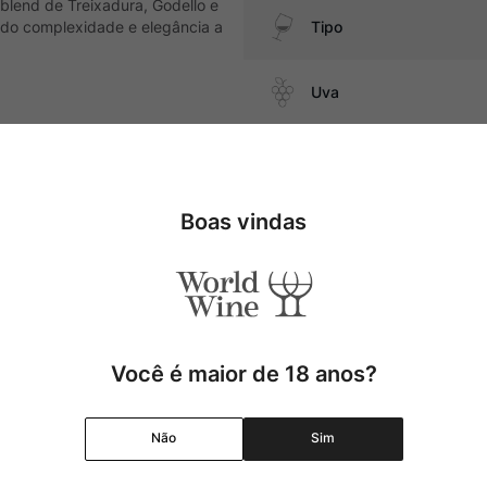
blend de Treixadura, Godello e
indo complexidade e elegância a
Tipo
Uva
lho branco, além de maduros.
Produtor
Boas vindas
Região
Pais
Cor
Você é maior de 18 anos?
Graduação Alcóolica
Não
Sim
Amadurecimento