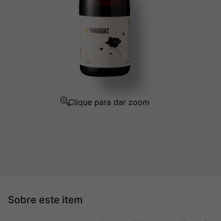
Champagne
10
º