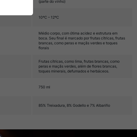
(parte do vinho)
10ºC – 12ºC
Médio corpo, com ótima acidez e estrutura em
boca. Seu final é marcado por frutas cítricas, frutas
brancas, como peras e maçãs verdes e toques
florais
Frutas cítricas, como lima, frutas brancas, como
peras e maçãs verdes, além de flores brancas,
toques minerais, defumados e herbáceos.
750 ml
85% Treixadura, 8% Godello e 7% Albariño