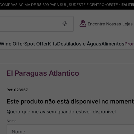
COMPRAS ACIMA DE R$ 699 PARA SUL, SUDESTE E CENTRO-OESTE -
EM IT
Encontre Nossas Lojas
Wine Offer
Spot Offer
Kits
Destilados e Águas
Alimentos
Pro
El Paraguas Atlantico
Ref
:
028967
Este produto não está disponível no momen
Quero que me avisem quando estiver disponível