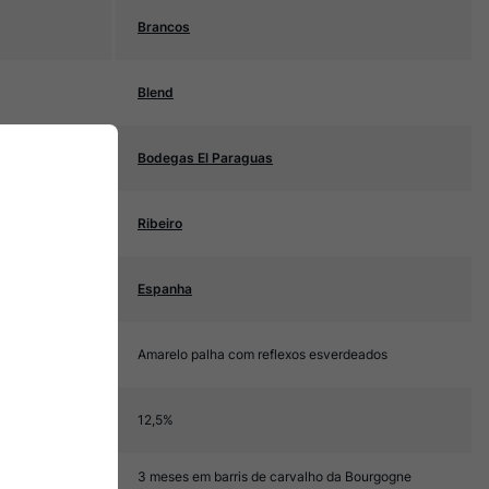
Brancos
Blend
Bodegas El Paraguas
Ribeiro
Espanha
Amarelo palha com reflexos esverdeados
12,5%
3 meses em barris de carvalho da Bourgogne