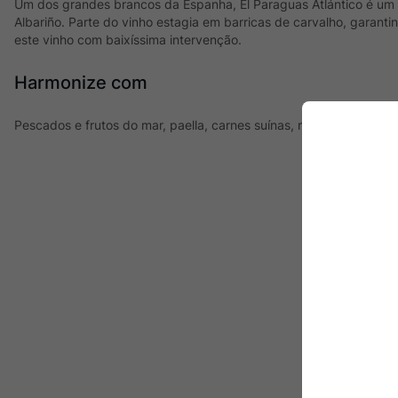
Um dos grandes brancos da Espanha, El Paraguas Atlántico é um 
Albariño. Parte do vinho estagia em barricas de carvalho, garant
este vinho com baixíssima intervenção.
Harmonize com
Pescados e frutos do mar, paella, carnes suínas, massas com mo