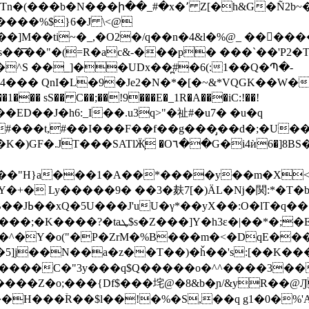
B�V��A���Ӥ�q���,��v�<�K>�=J{��IuD�UW3\˃�|
����%$}6�J \<@
'�2+ C�:Y�,�dȖ0Q�K��0�ߓ́�x\��]M��ti~�_,�O2�/q��n�4&l�%@_ 
͞��"�(=R�ac&-���p� ���`��'P2�Tl
^S ��_]��UDx��̪#�6(:1��Q�Պ�-
��� QnI�L�9�Je2�N�*�[�~&*VQGK��W�Cw
� sS�� C��;��!9���E�_1R�A���iC:!��!
#���t,#��I���F��f��g���̡��d�;�U�
ѝ6�]8BS�$aZ!vccGK̞`4ϤF�vzL��.N�#iQ�堐
���"H}a���1�A��*����y��m�X<
�+� Ly�����9� ��3�麸7[�)ÄL�ǋ�関:*�T�b
;�E�&��+مpg�;�ϋ�Pq�x=
��^�Y�o("�P�ZrM�%B���m�<�DqE��
��5]j��N��a�z��T��)�ȟ��'s:[��K��
�����C�"3y���q$Q�����o�^^����3���
��Z�o;���{Df$���垞@�8&b�ɲ/&yR��@Ԓ 