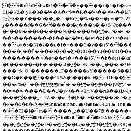
�d���0Fw��څ���1����x�^�I)�r->�A�������^χ��r�V���� `l�D�jy � uG��#���i�Y�>
E1j�NZ�(yK�3���A��R����(=��Ы`
((^$��Y���u��_�/"s�R(�%5��%�عw�"22222"�#!���Og���b���NV�7�vuն��~sӞ�����G���D\-
ۋ�����f��G�����t�ʗ���h�j�+9^\?z������t��_>z����Of-���z:�����/��\Lg��l}
�^��M���b�����Nj�����&��#2��G��
��^� ������\�F���h�O�[�zT�야�v
��gw�s�ǋ�ż��ь�I�^���G�y��}5]����
����]������I�y���CO��Y,f��MO�
���������#4��r4�<���}5]/�h�dqs{�knW���ӛv<���G@ד���
�0�����v�F�f���r4��Oǋe��z_���t�*H�=����L�O�׷
���~;k_O_������..F�����xY�����j6��
��G�K��i[ ���^K%S�)��[�lq9�ndTR��
���s%�T��ޗfM�ύ�I����&��]W.^���tҮz;M��Q��˲���M�c����W�巫
�Ѹ=�����D��.J�y��1^.V��rz9��ż].˳���t%kj~;�}r5B����ߎf����<��O� 
�s�����_.G7W�Ͱ�қGǮ�[K�~+����\�D�
�P��x�b�߄w5��c���7�&�C��z�����oGL:H3�?T��J��Xq�m\�j*0���e;[�&?�~k~s��ۇ_��nGŨ͉X���n�������n���Dl/����;̟�G;����mz��j'�޲��H�{����/
�}�]H�]�̝m�.����ݽ��U��7黝�� ���<�p�>X��Q�B��9�`�9~�vT;,<�1��R�`�8~T��>X��S���0��fO���B��ʎ*��谒
u����F��� ��i�����C����i>Xh�>p�
�g�6���Ď�� ��bg��ˮ!� �}&8{�%|
��k��6���}���D���y��_آ�������}