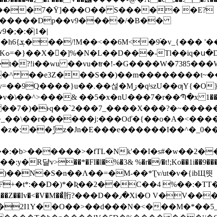
@A���7�Ÿ]���O�� S����� �E?
C�(������Dp��v9����/�B��
;�:�֮|1�|
��ω��W�
�-
�^ ��e3Z���S��)��m��������t~��
ƣY{�O}vT���͛%�﷪����ZF����o��D�园:���/�-
��v�\̷��^>���& ��5�x�nU���7�r��Պ�x 1����xI�<
�s���v|5z��7�)�ͱq��`2���7_����X���?�~
v��_��\��r������j:���Oď�{��o�A�<��
}�r1�yq��H�t2}�mćn�
�:�b>������>�fTL�Nk'��I�s#�w��2��0
�R댤v>��*�FI�l�%�3& %�r�/�t!;Ko��1i��9��
{)��N�S�n��Ʌ��=�M-��*Ʈv/ut�v�{ibЩ띗
Ʀ��2��C��4 %��:�TT� �>�ڳ�Y: ��a̛脆��sM�IŠ�6
��2I1Y��O��>��d���N�<���M�*��5_�