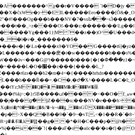
��X�ĉxWe�)~�EIL�����Eeo����[Ǒ&�_O
����Yg���1}|M `��z��)O^�҅U���
4^�_�l�v�_�������$�
���e�{�\Ln����x9�YO��/G����t6]�yz�
��L������^����麽�i�w�������ћ���s%�
��l���{�{�Փ���z1�~�/
��z���{���.�L_?
Z����r6zs���b2�m�4=�{����hrhdn�������
L���h���Ȑ��=.�C�,�ժ�X^����L�C�I;_O
f_ەw�<���G5�g}�ѧ���f6Z�[�k}'�}
g��j���ց�jZ���u;���NV�e���h>�
�8>p�\�Æl�,k�탭��g�:�*�H�C���p�@t�
��u��`!{���aF�o�aöc��'�o�f}�@O