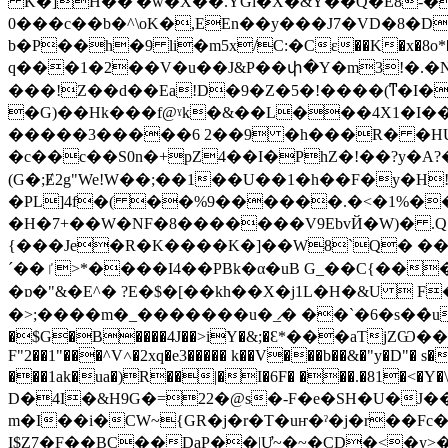
K�]H��'�w�X��.YGi�X�&Y��Q�E8-����
0���c��b�^\oK�,EEn��y���J7�VD�8�D$
b�P��h�9 li�m5x/C:�Cε��K�x�
q���1�2��V�u��J&P��փ�Y�m3!�.�Ν N;
���!Z��d��Ea!D�9�Z�5�!����(ͳ�I�c
�G)��Hk���f@ˠk�&��L���4X1�I���d7��4ڗ�)��� ']���ˮ�!>I�p����DaMK M6��
�����3�����6 2��9 �h���R� �HU
�c��c��S0n�+pZ4��I�PhZ�!��?y�A?�P
(G�;Ɇ2g"We!W��;��1��U��1�h��F�y�
�PL]4f�( ��%9������.�<�1%�
�H�7+��W�NF�8�������V9EbvЙ�W)� .Q}��h�
{���Je�R�K����K�]��W8`Q� ��m����ץK�t�o-^��j/�B^ [���Cܔ.I��dm�
´��ٵ>*����I4��PBk�α�uB G_��C{����몣��VIZ �f�,�(��\��~�8,�C{��� Hv���������F���|9ۘUh�
�ɒ�"&�E^� ?E�$�[��kh��X�j1L�H�&U 
�>;����m�_�������u�_̷� ��`�6�s��̀u
�$G�B����4J��>iY�&;�Ԑ*���aTjZѠ���r�
F"2��1"���^V˄�2xq�e3����� k��V���b��&�"y�D"� s
���1ak�ua�)R��|�I�6F� ���.�81�<�Y�\
D�4I�&H9G�=22�@s�-F�e�SH�U�J�
m�I��i�CW~{GR�j�r�T�uҥ�ˀ�j�r��F
I$Z7�F��BC��DaP��|Ư~�~�CD�<�y>��*��sw�-N&���'Z�H