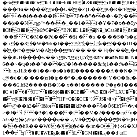
�6n���6���Oe�cL�.��~b�� F�� &���c�����|��
���fB(�0���hi��U��Z{L��K�R�rP�_
���i�����P]l;7F��"���~�Fy��
��҉x��N.ҧp"^��/�_��1�{�Y�7�x��5y
�C�IB���e6fv5�=�"B?K�D L���|N�_hCaa9�� 
[��8C�M��Pd�� �$) ��x ��|��S�"s
�p��8�W�%k�J��;�x����Uص����`)��1���j�]��c\��<�AG�&��wi�JX{��r?���0|
��i#��M�A��%V��l��i�'Hj�d����
��)lUH����w��htKדqɀI];Y8k�^d�ʦ��&�0l�6`N��8K*��T;ݻCS[��EQ{��}��H�M��US���lt�l�v*.k?
6��~�ų�t��"���nJ�[�����&:fq1��:%�
[b..ӽxHi8:��}��>�s�h �|E����:���A��N
ą@�d�'i�:���)x]�tp��*�a������!Y�O�&c
���2.h$2����f$�%�.x��!��� �� P�g�1���}p��{ܙ��2TѴO)�s>2��t*ґp��xXb(�3A��֛̳¹r/R�YAn�J���>6Լqd|gY
�Q #{�6�
QT`���6:j6���N�CE��<%3 �Z�>̎LXU��0!��RG��a:@>O�����N��
��r@I�P�ȣ�����"HF=O�8�CC�"%JS�<�<)��@�YJ>Q� o
�@��h3�Iĕ&ч��������klP���\�Ȏ6EbT�v�J!5� GS؈%b &$r���PY�
>�J�_�3�2����I��M�2����cpn��yH�Qt�K��7�� �
Ӡ3k��@FgZ����φ��rz;M$� �t,���N�%
�'��hR���W0'�Ӽo҈�ő�|�؛m�OΦ}܀G�XJ�0��ԧ��uqP�+���V4���-�ci����s=34.����ZS�e�O9�dۣs�I����j�ڵ
��1e q]˭��U�WE�g�o���tL�GM����ݷ��d`arH