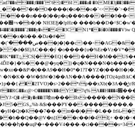
+ad7��n���;f���`˘6}� 6I ,���a� �0tME�3j��
� ��7�t�O����(�o��o�`<<�`>�f 
����n���]��p�q���h��/��9��<�
��԰=v�b�)� NH3EҔ�!pHz� ���b��D�^$C�w
�st��4��5�(����`2���y�v� 4�3C �N1*��ó�0ő���
�gX��x�h��.�Da�#�
 �ԁ�$EjΑC��;�ý �o����{u�%Ee�Vz�V*�
G4ĎI!�}�%���@�yq�]}�q�N���N�b����
�@w�xo��&P\�(��A9��H�0*�1?T�YZ�|���H�)�
�^ �N�K� �W� $iW�3��AN��A����jTOȥ4qnB:k
�u�k5&y:� �b0-
dY �7q% A��H���4׏���v�[�I��緖 mU�*�C,�ʥs)d�v>+8|o��.{f- <|
�y�e��iT喰m���Bxe���҄�;�N��š�aؤ j���bM a�hKV|�͔
�-��������,�
m��|�j=�L�� frf4ވ��1�s�A��k0h�WN�ӂ!�2�
]Ħ� �h��Q��@V�n]1��c��ŕ�4Ę+ ��)