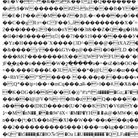
�E�V�~ �&�aK�̊�1註�Q������� 
�uc$�W������#Z-n:���B�Y��`W�� ��J�����
�E�{P��z�M��Z�]b]L�<����p�5���
��C��g R:r=�C F��5,,ȱ���������X�ߴ+�:��w ����B�z������%L���)^!��o󱬘:;� p~�3 "���J�bR��v�O�D�A�ޙO<�R�
2���l���y2f�bn�nY�f�3i&��Z�Q�g�H
�6l�#�fl����sҭ{��7J��S19��'�����У���Y�ݒ�T��%��^I7��ؤ����ҩ�_�:&�n2��+��
.�Yz�H�����`X����{3D^���@�tXAZ
�&���� y\���kGYv�p@��41�0�LD �0
���&KF�������6X��1[WFWFU��"�
)F�̺�g��o����W�շ�̤����a�=�sZ�h�OO��
+��.���E���L�3UA��*�j@L �o\�ɕr���3�
�+RhY�?"$ ���� ��,��p�)��u��v�4��'�(��� ��2��o��ڽ�(���Sܛ �
�;Q*��ip+i��+�mCq���ܒѿ-�+Ӏ܏��#.�Ӿ&����� ��.�r���lrS��X�QP?��ɬ��l�O� ������y� r����|wqr=�߮�
�K�DG�$�$�'�Ɛ�)}"#'z*f 4�����Gz;
��h��ł@@V�%=�8h�z� Q�r����/
4�����[DKD���d�[U�7��ʲKlN'[�V6)RY�
ڐ~�M'�̕nN��_��r�tW'4X< \�M�P�ۛYH� �ܙͪk@�MW�lͺ� ��������|�����笃
n��e�jד;�fX��b4]�XI��W��^��s���q��7La���;)o�s�%��O�<��ݗ��Ġ�Z�f�����ｆ����fEg�
��2����������$���1���<n�kg��O8�n�
�Q"�h5����ț�Z�8Oޮ.w5 �Oa L�U����j����`�QLFa��