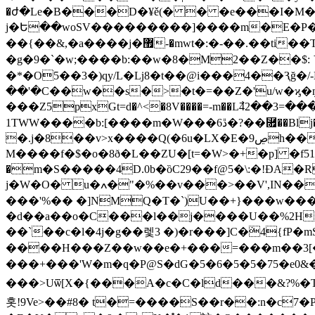
�ժ�Le�B���D�¥ě(� � �e���I�M��
j�Ե��woSV���������]����m�E�P�"u
��{��&,�a����j�޿-�mwt�:�-��.��ti��T� ������@��: "�w�}ؘ7߰3�R��m9鹭ݾ<���r�m��(~�/R��^\O��r6���YL/
�g�9�`�w;����b:��w�8�M2��Z��$: ˺�fQ��/�,�wΖ|"ʴ]�醲�
�*�O5��3�)qy/L�ǈ8�t��@i���4��Ԇğ�/-Hڝ����6�o�Nb�'��=�?Kl
��'�C��w��s�>�t�=��Z�'u/w�ϗ�ŋQ
���Z5pxGt=d�^<�8V����=-m��L߯42��3=���e��
1TWW����b:[����m�W���6ڐ�?��⿟��Blj�K4E"���_������/a��Li��x� ��:���y�p"5��MBw9�mhtW�fѤ�t�~!�e�r�����
�.j�8��v>x����Q(�6u�LX�E�9ڝh��Q���v�|@�]W� 6c&�4,����K���R; ,�d�U2iSs
M����f�$�o�8ð�L��ZU�[t=�W>�+�p] �f5
�m�S�����4D.0b�ȍC29��f@5�\:�!ĐA�
j�W�O� u�ߍ�"�%��v���>��V',IN����9�u����>Dހ����Tjd�zN����Laå���}��+���L�y�荥m��)6L�F����
���'%�� �]NMQ�T�`)U��+}���w�����*
�d��a��o�C���l��j����U��%2H 
��`��c�l�4j�g��렟3 �)�r���]C�ܵ4{fP�m
����H���Z��w��e�+���=���m��3[�
���+���'W�m�q�P@S�dG�5�6�5�5�75�e0&
���>Uѿ[X�{���A�c�C�ld���&?%�
홋!9Ve>��#8� t�=����S��r��:n�c7