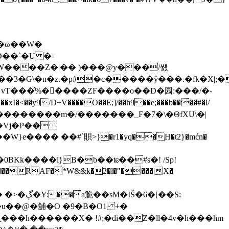
�3�G\�n�z.�p#�c�����ŷ���.�fk�X|
��y9/D+V����O��E;]/��h9��e;���b����#�l/
������������m�/�������_F�7�\�ΘfXU\�|
��Vj�P��
BKk����l}B�b��ʨ��#s�! /Sp!
���RAF�*W&&k�2�l�"����|X�
�[��S:
��h������X� !#;�di��Z�ll�4v�h���hm