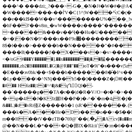
���^� ���ǳi;_?���>-G�_�N�J˧�W�#�
�W����=���˞��ĺ'V�C{!/^|W���^ᷫc
��e��kI$��W��v^��������U%���_!w9�
�hF��З'��v8m_�wW����z����"�������h6{ܮ���/!M��<��6M<�9֜�v_{��� '
=�����&���v��Ҷ��Hu�U�����Kߋ=�}��X��]%�N�L��D���-Tl��iq�ս�D��`�U 
�=�)��N�9^���x��F9o׏�������� �t�?!i��wu ��vu�tͧr�!-�G����W�7385���W����Z�|�� )���@y���/썘
8$�l��x�>���'��b��N�����"�#��
����B|�����|!��X���v�>�v>����v=��9Q����}u��.��섢�Mڗ�qˡszU��
<�/oG#���Y������].��x���������j�,�艋����
�������,zb2�B������L�G[�@R��"�� юT�9i"
�E���϶v0bk/��+$���h�������8�֞�I^
�Ly����\�^Nǋ���'b5��]����Z�j󳓁삐���z�:��ٚݱz�Jn�E���e������I��^�_0���W}e���� ��#`賏>
�#�� H6z��|1)�^^�j&�qՂ񞝨Qĩ�-
��`�����g��TA�r��|d�R�V//O>�t�^�>��
�+sp�4J�J�KJz㜊H��P�)�-^�`�m�4ɻE�ʄ���:y
&��L)�ơ�vRi儓Z�����h�1 (sR'�'������.
���k�A���He�Dr��;�o��>�$��F+�t*:��D�)*�
m��H��tV��zTB�و�.)��`@769j�Acv[�u��m��Z��Iv�<�V�M��̚胻?���D��٫�Xi�O V�V���u��@�舖�O �9�B�O1 +�
@��N���L�*��+�Q�掷IX�Rȁ:ii`|�:m�6�