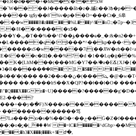
=�ER�d���+�h&�c�!�xW
ǎb�z�.縅i:��߿3�p�=��R9m`��%m� &E$�Ł���
�!�� tg$y��8`%v�p�!�D=���Ct�_6皋
&.�/H� �:����
{�x$�
(M �N1� �0
��L�����q�!͎l���*^��kp���<y
� �����sS�w�����7((��JlW�eb��I˅a
IE�6 ���c�Щ�,
��%7�d �1��Lq�ġ��%
�K�[LhM���(���MG�Y7��/۠�a�EՃ{XJ�{� 
R�����ܳ��R�� ]L�$��'1�1�U���$
@�w�T��k7�� �b;}:c��l~Ayŭ�{��һ|
,�7��\"�Q���X��Gn�~U]�����?������g
E2-���?
���+��y�߲�F}N���u���������¶аA �k
�;�o�̰;�|_ٞ�� �W (�=lC�Ј�����^dGƅp>
���;�h3�X���(���k+!�ժ�,