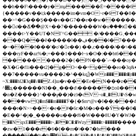
��h��F\����y�mµ�����Ё=����6�
{�����v��i;k�����im�vm�O~r�6T��8
��>^�G���Ş���v��G7��e��w������A�
��ʛ��Ճ��@X=��7�������W�uۛ���xَ��of-�<?�M�h�f>>���M�j9>���
����t>Y��UT�NΓ^G�� �/����G˱����a��
���Q���ӗ�����l��ڣ�ţ��l�7���'���!�\,.gm=��_���v�C� �`�ʭ�{���z"����y����>��'��j��}
���ryF��az%�;+���1���l~x�O�:��bt6�
���������2�{�PN���`-~���οy��׿����O�������řx������~�������<����~���o����;�����5���LWh
�X�G�f1i���t2]�g�O<��=g���eo�3q&�
��7�����vu����2�^��kqѮ�Wn������t�|r��fbٮo�s����N��v���*�jA�t-�Z~��D5e���㫮�;m_@��N��������>)]�
~X:���hl2�3q��\/��Z.4]ш�v���Ee�(N���z��
^ܮ׋������NI��_���d\������םoȗ�������R�k�_��t5z1k��
�n�Ƶ����}^���ֈ��)�zӟ�ƈV~o�_�fU�ϟS�wP��.�o�֝�
�݇���vwQ�m$��m����Ӯ�{�$mױ@v�I��;���d4�<���^[1�ꯧ�Y��V��fW}��托�_���=�N�t ��ȴ�b���p��=�^�+��dc��K '�}
���t�N>>��<�e�#�6r:�M�o���Ýe��0�{ׄ8
�E��^�j�_�����u���f6�W���8U�Y�WJ�n��l4f
��NqxE�������t~,�P�C�:�Wzy ����t>��
�zw�1���e�6�[��m�\��7�he���
�ޭ������%�%֋�~�=�G�v�A�^�^�Q��iWS�i&���J����4�;�F���V��ކ�����݌@�A�c;��.�A���o{���*�