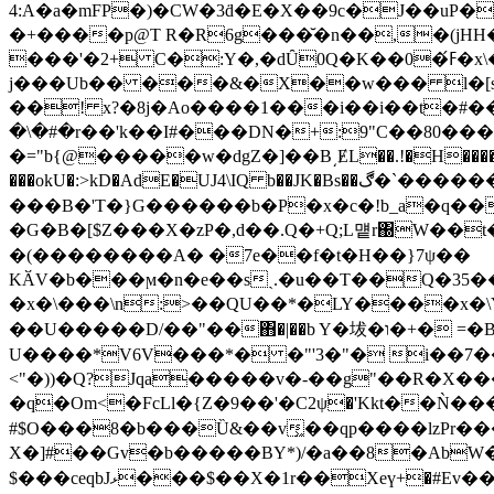
4:A�a�mFP�)�CW�3ḋ�E�X��9c�J��uP�Tn�(���b�N���ի��_#�x�٬ Z[�h&G�Ñ2b~�p
�+����p@T R�R6g���̆�n��,�(jHH
���
j���Ub�� ���&�X��w��� l�[s��
��! x?�8j�Ao����1���i��i��t�#��
�\�#�r��'k��I#���DN�+:9"C��80���4
�="b{@�����w�dgZ�]��B͵ɆL��.!�H�����1��
���okU�:>kD�AdE�UJ4\IQ b��JK�Bs��ڰ�`�������ED��J�h6:_I��.u3q>"�祉#�u7� �u�q
���B�'T�}G������b�P�x�c�!b_a�q��
�G�B�[$Z���X�zP�,d��.Q�+Q;L먵r΀W��t�K�)GF�.JT���SATlӜ̦ �O٦��G�i4
�(��������A� �7e��f�t�H��}7ψ��
KӐV�b���ϻ�n�e��sˎ.�u��T��Q�35
�x�\���\n:>��QU��*�LY����х�\Y
��U�����D/��"��΋�|��b Y�坺�ו�+� =�B��Jߕ��xQ�5U���J'uU�γ*��yX��:O�lT�q��:t٪�*{U>�=|�#Ut�|�Hv�
U����*V6V���*� �"'3�"� i��7����;�K����?�taܛ$s�Z���]Y�h3ɛ�|��*�
<"�))�Q?Jqa�����v�-��g"��R�X�
�q�Om<�FcLl�{Z�9��'�C2ψ�'Kkt��Ǹ�
#$O���8�b���Ȕ&��v͖��qp����lzPr�
X�]#��Gv�b�����BY*)/�a��8�AbW��
$���ceqbJޅ���$��X�1r��Xeү+�#Ev���H���ۡR��$l��!�%�S,��q g1�0�%'AXj`�f��[$�JW t2F��<�"�FE��)�|�|(�婮