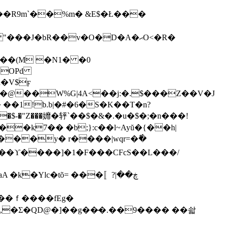
�OPd
�V$ϝ
�@��W%G|4A<��j:�.$���Z��V�J
��1!b.b|�#�6�S�K��T�n?
-�"Z���孊�轷`��$�&�.�u�$�;�n���!
'�D���ϒ����]�1�F���CFcS��L���/
�Ylc�tõ= ���〚?ڿ��|
��M(,�Ʃ�QD@�]��g��̴�.��9���� ��솳