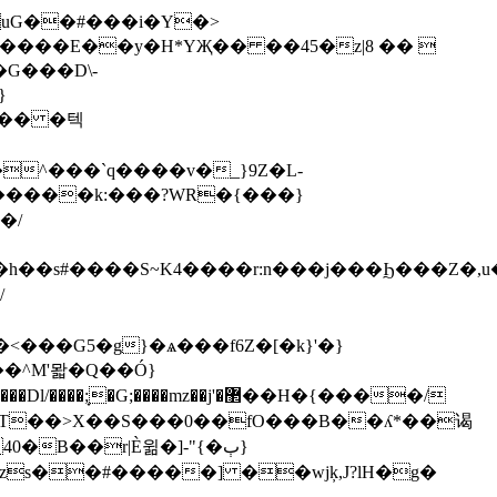
����E��y�H*YҖ�� ��45�z|8 �� 
d�� �텍
^���`q����v�_}9Z�L-
����k:���?WR�{���}
h��s#����S~K4����r:n���j���Ϧ���Z�,u
/
�^M'뫏�Q��Ó}
40�B��r|Ѐ윎�]-"{�ٻ}
zs��#�����] ��wjķ,J?lH�g�