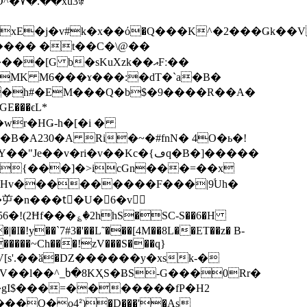
u3ꏖ
�kxE�j�v#k�x��ό�Q���K^�2���Ǥk�
a*���� �t��C�\@��
[G b�sKuXzk��އFː��
�ֽh#�EM���Q�b$�9����R��A�
E���ϵL*
wr�HǤ-h�[�i �
A230�A Ri�~�#fnN� 4O�ь�!
ri�v��Kc�{ڡq�B�]�����
屰�n���tَ�U�6�v
!(2Ħf���؏�2hhS�SC-S��6�H
y��`7#3�'��L˜���[4M��8L��ET��z� B-
������~Ch���!zV���S���q}
y��SЏ�V[s'.��ӑ�DZ������y�xsk-�
V��l��^_ხ�8KҲS�ɃS-G���0Rr�
H�gI$���=�������fP�H2