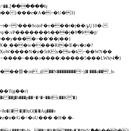
^��⢼������b|
�)��}���e�A�>�U�3}
P�������b���j�߇�9�j|/
������� ��W�߇]��b�Z�ZI�2N�0ZΧ�ˏ���w����R
i�Œ�v�z�?
�aXoW����N�u�5rKx�w�k~��WN��
� �[�9zO[�/�Aq���v
��z�n�/G�=�oU��� �Η� �-