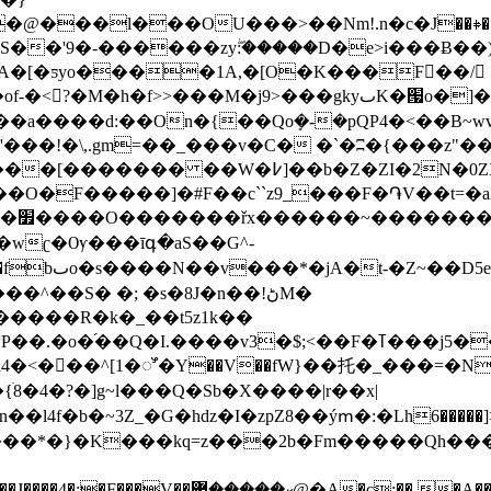
@���l���OU���>��Nm!.n�c�Ј��⇏�:
�S��'9�-������zyۖ:�����D�e>i���Ƀ�
[�ƽyo����1A,�[O�K���F򻳑��/
gkyٮK�՗o�]�~t�>?���So)oF�v���t�j��/ۋŲ}0�-
��d:��On�{��Qoܻ�-�pQP4�<��B~wvq/�.v
�~���f���'�o'�󈳃e��) ��,c����/��ϟ����[
���O�F�����]�#F��c``z9_���F�֏V��t=
|Վ�}
wʗ�Ѹ���īգ�aS��G^-
 ���a��'_b-
��^��S� �; �s�8J�n��!ڻM�
�Q�I.����v3�$;<��F�ߠ���j5���T(g��r}
�4�?�]g~l���Q�Sb�X����|r��x|
�b�~3Z_�G�hǳ�I�zpZ8��ýՠ�:�Lh6�����]>8e�{
���҇������*�}�K���kq=z���2b�Fm�����Qh�
b4n_,��/^�lk�67���v�`�#WVޮ��h��9�}