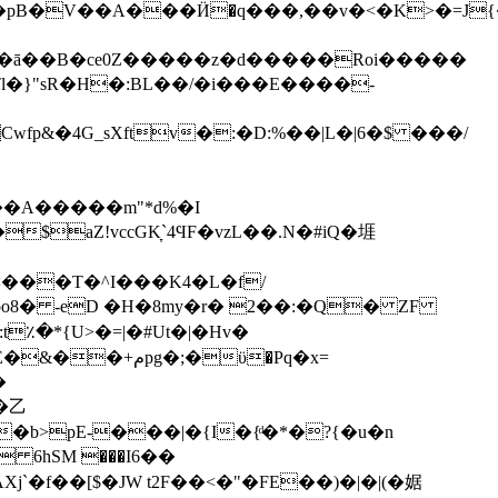
���ٌ���ā��B�
ce0Z�����z�d�����Roi�����
�}"sR�H�:BL��/�i���E����-
fp&�4G_sXftv�:�D:%��|L�|6�$ ���/
��A�����m"*d%�I
���T�^I���K4�L�f/
o8� -eD �H�8my�r� 2��:�Q� ZF
�
�⼄
b>pE-���|�{I�{ͩ�*�?{�u�n
6hSM ���Ӏ6��