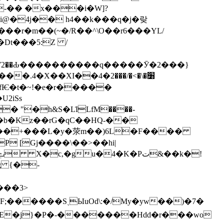
-�� �x���i�W]?
i@�4j�� h4��k���q�j�랒
XY���W2��Ԃ����������q�����Ӯ�2���}
�XI�׸�\�>�/���2�4�
 "�h&S�L͑ILfМ����-
F�b�Kz��rG�qC��HQ-��
P [Gj����\��>��hi|
�g {�-
���3>
;������SˎЫuOd\:�/My�yw��)�7�
�HE�j}�P�-�������Hdd�r���wo