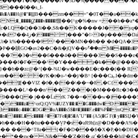
�T�b�ƞ����lV�5D�%֑���� ���'/�O^�٧�.��x
)���I��s_I-
8o*�k�A��H@�"�ϢB���zm��="�0T��a�
�_����(̳Z���v����l㥊��[^g�%�nw =;��h��
�LQ�Q��3i��,S&��K�����J��yq����
�ɤ���:�dT�`a�B�
i� k%�����9^���MN��h�� �d�QA�3
��賧GO�av2��C�&�jQV��sު^��m M�-����u�PG
H!��7�3�v��6���4��I���3��S���z�
����f�F���^�Y���ҙ�k��@���b�B�
�zc@�^[��-%U�ԝ����E�c���(�� R[Y��"Je��v�
{���]�>icGn���=��x
 F�����L^���n^�� Z���(�M���Rc�3��
9���Q� j���ĹzrK 7��=���w�)����56�
��ʑ�^orQ:QV%�UZY��:��G���dw�D:�����|�I�!
�b����c-���C�DG��uA���s5$�#�]���F.e��%P�̊�mQC
�n� \���L�c���� ^��7Fe�j�5�A˘U"�� (A5(�Ɠ F(� 
�h��a�H��hu����݄VP�s�aR9h[z@�D���A%�
c��� ���^T8a�{�F�D���$�X�P,�h�D
�ﱱr`�$���h@�iC���Q�o4ᒾ)�D���'�As