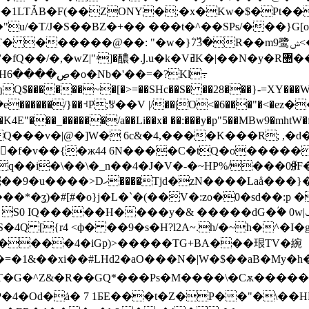
1LTǠB�F(��ZONY�;�x�Kw�$�Pt��
/�T/J�S��BZ�+�� ���t�^��SPs/���}G[o
.Ϳ.u�k�VߥK�|��N�y�R޺��Dt���5:Z /
߹
$������~�[�>=��SHc��S� ��28���}-=
����/}��⹑P;ꉕ��V |/��|Ό<�6���"�<�ez����.4�X�
1﷚�f�v��{�ж44 6N����C�tQ�o������
Rq��i�\��\�_n��4�J�V�-�~HP%/���0∰
�ʓ)�#[#�o}j�L�`�(��V�:zo�0�sd��:p �
S0 IQ����
�H����y�& �����dG�ؙ� 0w|ݑ X�c,�gu�4�K�Pت&��k�!
S�4Q [{r4 <ф� ��9�s�H?l2A~.h/�~h�^�I
���4�iGp)>�����TG+BA���珢TV�綩
�=�1&��xi��#LHd2�aO���N�|W�$��aB�My �h
T�G�^Z&�R��GQ*���Ps�M����\�Cѫ�����F
�P�4�Od�ȧ� 7 1БE���t�Z�P��"�\�