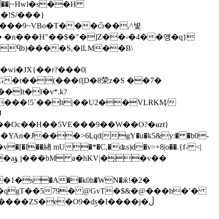
3��ё��|~Hwl�s��H
�!S/���}
��9~VBo�T���ѽ��,^볓
'� �n���H"��$�"�]Z��-�4��얭�q}
t�Vӭw QӴb)����S,�lLM��B\
G�t��(���iƪD�8荣z�S ��7�
���!5`��h|��U2��VLRKӍ/
J
C��Oc��H��5VE���9��W��O?�ʉzŧ}
�v��
�<�qgT��579� @GvT�$&�@���b�ʹ�