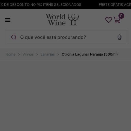
DE DESCONTO NO PIX ITENS SELECIONADOS
FRETE GRÁTIS ACIMA 
0
O que você está procurando?
Termos mais buscados
Vinhos
Laranjas
Otronia Lagunar Naranjo (500ml)
Maçanita
1
º
Pinot Noir
2
º
Barolo
3
º
Chablis
4
º
Bodega Garzon
5
º
Garzon
6
º
Pacalet
7
º