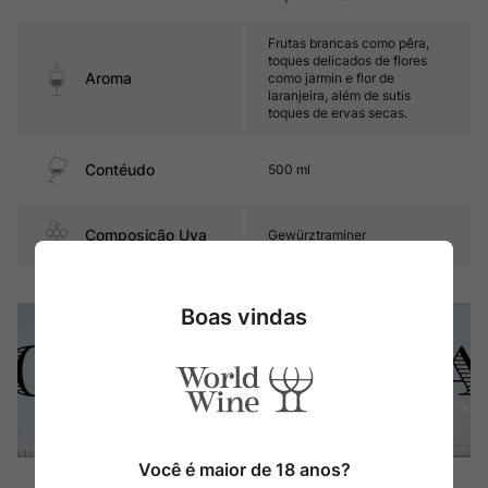
Frutas brancas como pêra,
toques delicados de flores
Aroma
como jarmin e flor de
laranjeira, além de sutis
toques de ervas secas.
Contéudo
500 ml
Composição Uva
Gewürztraminer
Boas vindas
Você é maior de 18 anos?