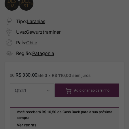
Tipo
:
Laranjas
Uva
:
Gewurztraminer
País
:
Chile
Região
:
Patagonia
R$
330
,
00
ou
até
3
x
R$
110
,
00
sem juros
1
Adicionar ao carrinho
Você receberá R$
16,50
de Cash Back para a sua próxima
compra.
Ver regras