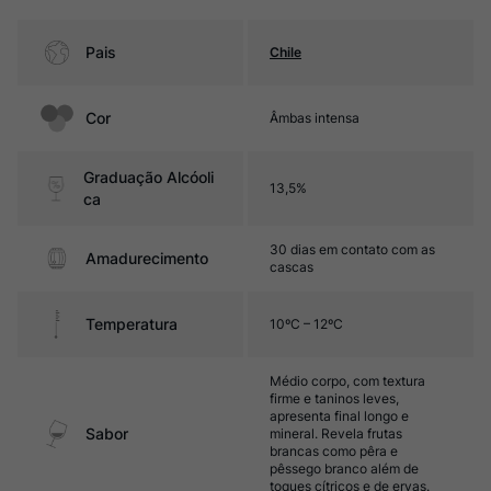
Pais
Chile
Cor
Âmbas intensa
Graduação Alcóoli
13,5%
ca
30 dias em contato com as
Amadurecimento
cascas
Temperatura
10ºC – 12ºC
Médio corpo, com textura
firme e taninos leves,
apresenta final longo e
Sabor
mineral. Revela frutas
brancas como pêra e
pêssego branco além de
toques cítricos e de ervas.