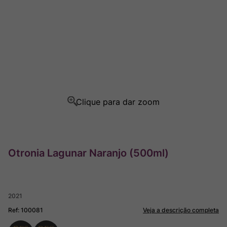
Rocim
8
º
Ver Sacrum
9
º
Champagne
10
º
Otronia Lagunar Naranjo (500ml)
2021
Ref
:
100081
Veja a descrição completa